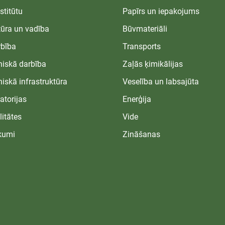
stitūtu
Papīrs un iepakojums
tūra un vadība
Būvmateriāli
bība
Transports
niskā darbība
Zaļās ķimikālijas
niskā infrastruktūra
Veselība un labsajūta
atorijas
Enerģija
litātes
Vide
kumi
Zināšanas