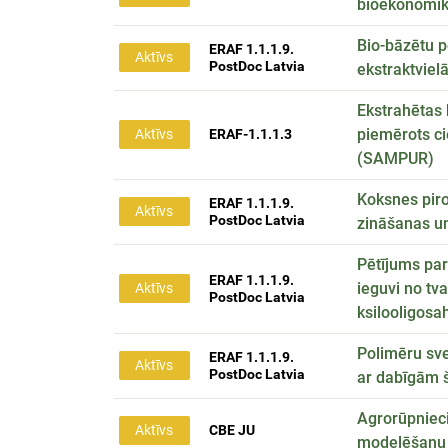
bioekonomi
Bio-bāzētu p
ERAF 1.1.1.9.
Aktīvs
PostDoc Latvia
ekstraktviel
Ekstrahētas 
piemērots ci
Aktīvs
ERAF-1.1.1.3
(SAMPUR)
Koksnes piro
ERAF 1.1.1.9.
Aktīvs
PostDoc Latvia
zināšanas un
Pētījums par
ERAF 1.1.1.9.
ieguvi no tv
Aktīvs
PostDoc Latvia
ksilooligosa
Polimēru sve
ERAF 1.1.1.9.
Aktīvs
PostDoc Latvia
ar dabīgām 
Agrorūpnieci
Aktīvs
CBE JU
modelēšanu 