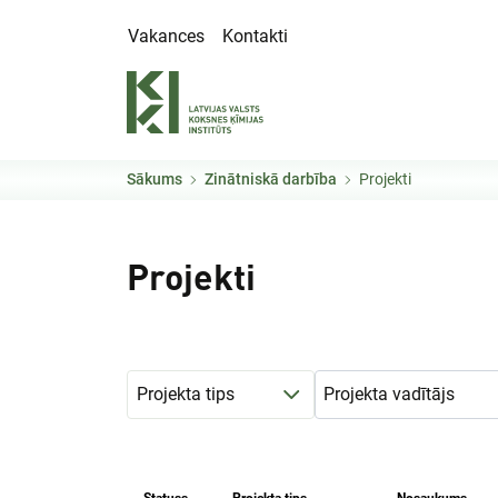
Pārlekt uz galveno saturu
Vakances
Kontakti
Sākums
Zinātniskā darbība
Projekti
Projekti
Projekta tips