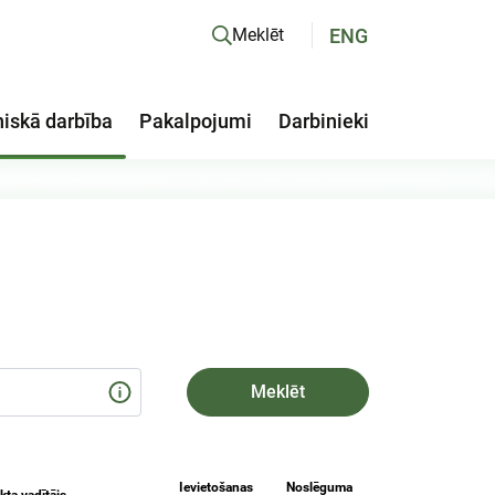
ENG
Meklēt
niskā darbība
Pakalpojumi
Darbinieki
Ievietošanas
Noslēguma