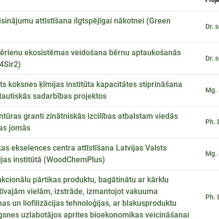
Proje
inājumu attīstīšana ilgtspējīgai nākotnei (Green
Dr. 
zērienu ekosistēmas veidošana bērnu aptaukošanās
Dr. 
4Sir2)
sts koksnes ķīmijas institūta kapacitātes stiprināšana
ptautiskās sadarbības projektos
tūras granti zinātniskās izcilības atbalstam viedās
Ph. 
jas jomās
s ekselences centra attīstīšana Latvijas Valsts
ijas institūtā (WoodChemPlus)
nkcionālu pārtikas produktu, bagātinātu ar kārklu
ktīvajām vielām, izstrāde, izmantojot vakuuma
Ph. 
s un liofilizācijas tehnoloģijas, ar blakusproduktu
gsnes uzlabotājos aprites bioekonomikas veicināšanai