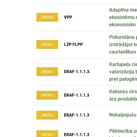
Adaptīva mež
ekosistēmu n
Aktīvs
VPP
ekonomisko 
Poliuretāna 
izstrādājot 
Aktīvs
LZP FLPP
caurlaidības
Kartupeļu ci
valorizācija 
Aktīvs
ERAF-1.1.1.3.
pret patogēn
Koksnes virs
Aktīvs
ERAF-1.1.1.3
āra produkt
Nokalpojušu 
Aktīvs
ERAF-1.1.1.3
Pētniecība u
Aktīvs
ERAF-1.1.1.3