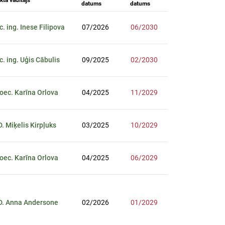
kta vadītājs
datums
datums
sc. ing. Inese Filipova
07/2026
06/2030
sc. ing. Uģis Cābulis
09/2025
02/2030
Mg. oec. Karīna Orlova
04/2025
11/2029
D. Miķelis Kirpļuks
03/2025
10/2029
Mg. oec. Karīna Orlova
04/2025
06/2029
D. Anna Andersone
02/2026
01/2029