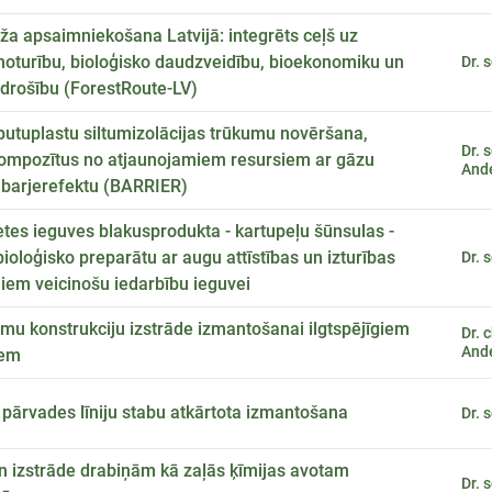
a apsaimniekošana Latvijā: integrēts ceļš uz
oturību, bioloģisko daudzveidību, bioekonomiku un
Dr. 
drošību (ForestRoute-LV)
putuplastu siltumizolācijas trūkumu novēršana,
Dr. 
kompozītus no atjaunojamiem resursiem ar gāzu
And
 barjerefektu (BARRIER)
etes ieguves blakusprodukta - kartupeļu šūnsulas -
bioloģisko preparātu ar augu attīstības un izturības
Dr. 
iem veicinošu iedarbību ieguvei
mu konstrukciju izstrāde izmantošanai ilgtspējīgiem
Dr. 
And
iem
pārvades līniju stabu atkārtota izmantošana
Dr. 
n izstrāde drabiņām kā zaļās ķīmijas avotam
Dr. 