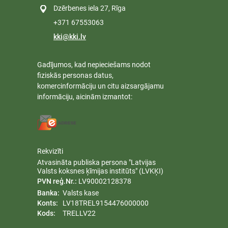
Dzērbenes iela 27, Rīga
+371 67553063
kki@kki.lv
Gadījumos, kad nepieciešams nodot
fiziskās personas datus,
komercinformāciju un citu aizsargājamu
informāciju, aicinām izmantot:
Rekvizīti
Atvasināta publiska persona "Latvijas
Valsts koksnes ķīmijas institūts" (LVKĶI)
PVN reģ.Nr.:
LV90002128378
Banka:
Valsts kase
Konts:
LV18TREL9154476000000
Kods:
TRELLV22