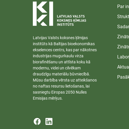
Par in
Struk
Sadar
Zināt
Latvijas Valsts koksnes ķīmijas
institūts kā Baltijas bioekonomikas
Zināt
ekselences centrs, kas par nākotnes
industrijas mugurkaulu virza
Labor
biorafinēšanu un attīsta koku kā
Aktua
modernu, videi un cilvēkam
draudzīgu materiālu būvniecībā.
Pasā
Mūsu darbība vērsta uz atteikšanos
no naftas resursu lietošanas, lai
sasniegtu Eiropas 2050 Nulles
Emisijas mērķus.