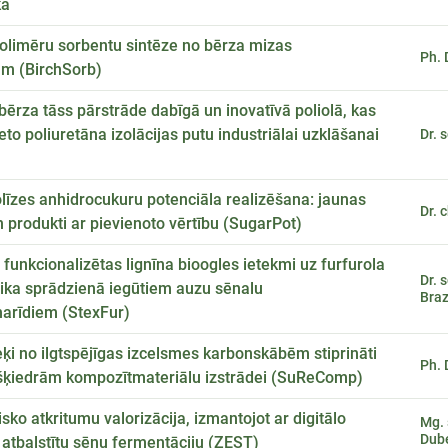
kā
olimēru sorbentu sintēze no bērza mizas
Ph. 
ām (BirchSorb)
bērza tāss pārstrāde dabīgā un inovatīvā poliolā, kas
eto poliuretāna izolācijas putu industriālai uzklāšanai
Dr. 
līzes anhidrocukuru potenciāla realizēšana: jaunas
Dr. 
 produkti ar pievienoto vērtību (SugarPot)
 funkcionalizētas lignīna bioogles ietekmi uz furfurola
Dr. 
aika sprādzienā iegūtiem auzu sēnalu
Bra
harīdiem (StexFur)
ķi no ilgtspējīgas izcelsmes karbonskābēm stiprināti
Ph. 
šķiedrām kompozītmateriālu izstrādei (SuReComp)
sko atkritumu valorizācija, izmantojot ar digitālo
Mg. 
Dub
atbalstītu sēņu fermentāciju (ZEST)