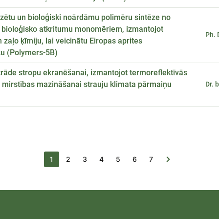
āzētu un bioloģiski noārdāmu polimēru sintēze no
 bioloģisko atkritumu monomēriem, izmantojot
Ph. 
n zaļo ķīmiju, lai veicinātu Eiropas aprites
u (Polymers-5B)
rāde stropu ekranēšanai, izmantojot termoreflektīvās
 mirstības mazināšanai strauju klimata pārmaiņu
Dr. 
Pašreizējā lapa
Lapa
Lapa
Lapa
Lapa
Lapa
Lapa
1
2
3
4
5
6
7