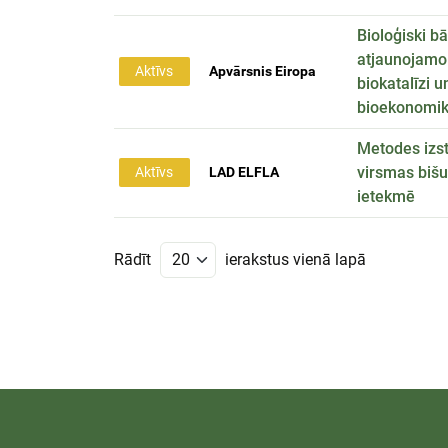
Bioloģiski b
atjaunojamo
Aktīvs
Apvārsnis Eiropa
biokatalīzi u
bioekonomik
Metodes izst
virsmas bišu
Aktīvs
LAD ELFLA
ietekmē
Rādīt
ierakstus vienā lapā