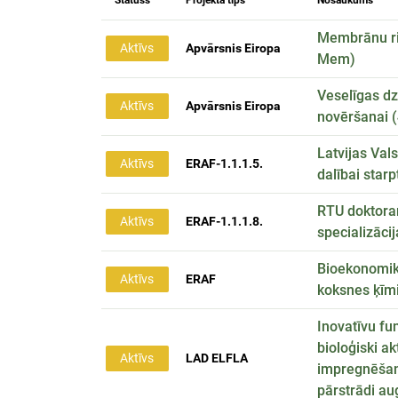
Statuss
Projekta tips
Nosaukums
Membrānu ris
Aktīvs
Apvārsnis Eiropa
Mem)
Veselīgas d
Aktīvs
Apvārsnis Eiropa
novēršanai (
Latvijas Val
Aktīvs
ERAF-1.1.1.5.
dalībai star
RTU doktoran
Aktīvs
ERAF-1.1.1.8.
specializāci
Bioekonomika
Aktīvs
ERAF
koksnes ķīm
Inovatīvu fu
bioloģiski a
Aktīvs
LAD ELFLA
impregnēšana
pārstrādi au