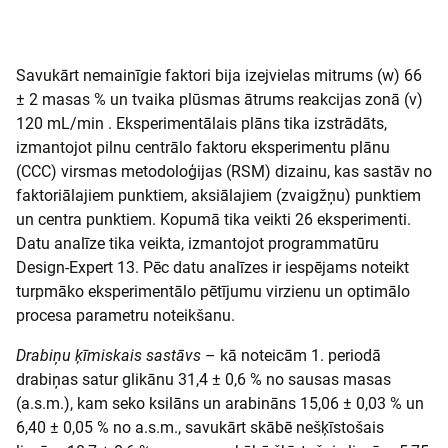
Savukārt nemainīgie faktori bija izejvielas mitrums (w) 66
± 2 masas % un tvaika plūsmas ātrums reakcijas zonā (v)
120 mL/min . Eksperimentālais plāns tika izstrādāts,
izmantojot pilnu centrālo faktoru eksperimentu plānu
(CCC) virsmas metodoloģijas (RSM) dizainu, kas sastāv no
faktoriālajiem punktiem, aksiālajiem (zvaigžņu) punktiem
un centra punktiem. Kopumā tika veikti 26 eksperimenti.
Datu analīze tika veikta, izmantojot programmatūru
Design-Expert 13. Pēc datu analīzes ir iespējams noteikt
turpmāko eksperimentālo pētījumu virzienu un optimālo
procesa parametru noteikšanu.
Drabiņu ķīmiskais sastāvs
– kā noteicām 1. periodā
drabiņas satur glikānu 31,4 ± 0,6 % no sausas masas
(a.s.m.), kam seko ksilāns un arabināns 15,06 ± 0,03 % un
6,40 ± 0,05 % no a.s.m., savukārt skābē nešķīstošais