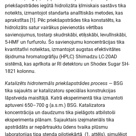
priekšapstrādes iegūtā hidrolizāta ķīmiskais sastāvs tika
noteikts, izmantojot standarta analītiskās metodes, kas
aprakstītas [1]. Pēc priekšapstrādes tika konstatēts, ka
hidrolizāts satur vairākus pievienotās vērtības
savienojumus, tostarp skudrskābi, etiķskābi, levulīnskābi,
5-HMF un furfurolu. Šo savienojumu koncentrācijas tika
kvantitatīvi noteiktas, izmantojot augstas efektivitātes
šķidruma hromatogrāfiju (HPLC) Shimadzu LC-20AD
sistēmā, kas aprīkota ar RI detektoru un Shodex Sugar SH-
1821 kolonnu.
Katalizēts hidrotermāls priekšapstrādes process —
BSG
tika sajaukts ar katalizatoru speciālas konstrukcijas
lāpstveida maisītājā. Katrā eksperimentā tika izmantoti
aptuveni 650–700 g (a.s.m.) BSG. Katalizatora
koncentrācija un daudzums tika pielāgots atbilstoši
eksperimenta plānam. Sajauktais izejmateriāls tika
apstrādāts ar nepārtrauktu ūdens tvaika plūsmu
laboratorijas tipa stenda pilotiekārtā (1. attēls), simulējot