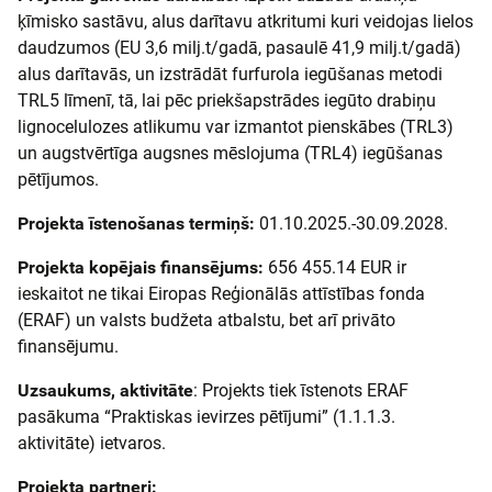
ķīmisko sastāvu, alus darītavu atkritumi kuri veidojas lielos
daudzumos (EU 3,6 milj.t/gadā, pasaulē 41,9 milj.t/gadā)
alus darītavās, un izstrādāt furfurola iegūšanas metodi
TRL5 līmenī, tā, lai pēc priekšapstrādes iegūto drabiņu
lignocelulozes atlikumu var izmantot pienskābes (TRL3)
un augstvērtīga augsnes mēslojuma (TRL4) iegūšanas
pētījumos.
Projekta īstenošanas termiņš:
01.10.2025.-30.09.2028.
Projekta kopējais finansējums:
656 455.14 EUR ir
ieskaitot ne tikai Eiropas Reģionālās attīstības fonda
(ERAF) un valsts budžeta atbalstu, bet arī privāto
finansējumu.
Uzsaukums, aktivitāte
: Projekts tiek īstenots ERAF
pasākuma “Praktiskas ievirzes pētījumi” (1.1.1.3.
aktivitāte) ietvaros.
Projekta partneri: