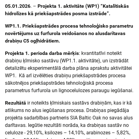
05.01.2026
. –
Projekta 1. aktivitāte (WP1) “Katalītiskās
hidrolīzes kā priekšapstrādes posma izstrāde”.
WP1.1. Priekšapstrādes procesa tehnoloģisko parametru
novērtējums uz furfurola veidošanos no alusdarītavas
drabiņu C5 ogļhidrātiem.
Projekta 1. perioda darba mērķis
: kvantitatīvi noteikt
drabiņu ķīmisko sastāvu (WP1.1. aktivitāte), un izstrādāt
detalizētu eksperimentālā darba plāna aprakstu aktivitātei
WP1. Kā arī izvēlēties drabiņu priekšapstrādes procesa
sākotnējos priekšapstrādes tehnoloģiskā procesa
parametrus furfurola un lignocelulozes paraugu iegūšanai.
Rezultātā
ir noteikts ķīmiskais sastāvs drabiņām, kas ir kā
atlikums no alus iegūšanas procesa. Drabiņas piegādāja
projekta sadarbības partneris SIA Baltic Oak no savas alus
darītavas. Iegūtie rezultāti norāda, ka drabiņas sastāv no
celuloze - 29,10%, ksilozes – 14,10%, arabinozes – 5,82%,