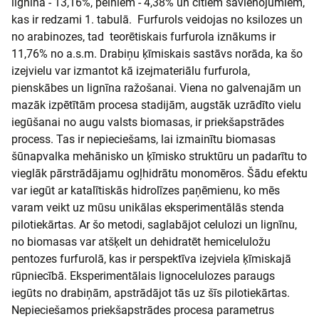
lignīna - 13,16%, pelniem - 4,38% un citiem savienojumiem,
kas ir redzami 1. tabulā. Furfurols veidojas no ksilozes un
no arabinozes, tad teorētiskais furfurola iznākums ir
11,76% no a.s.m. Drabiņu ķīmiskais sastāvs norāda, ka šo
izejvielu var izmantot kā izejmateriālu furfurola,
pienskābes un lignīna ražošanai. Viena no galvenajām un
mazāk izpētītām procesa stadijām, augstāk uzrādīto vielu
iegūšanai no augu valsts biomasas, ir priekšapstrādes
process. Tas ir nepieciešams, lai izmainītu biomasas
šūnapvalka mehānisko un ķīmisko struktūru un padarītu to
vieglāk pārstrādājamu ogļhidrātu monomēros. Šādu efektu
var iegūt ar katalītiskās hidrolīzes paņēmienu, ko mēs
varam veikt uz mūsu unikālas eksperimentālās stenda
pilotiekārtas. Ar šo metodi, saglabājot celulozi un lignīnu,
no biomasas var atšķelt un dehidratēt hemiceluložu
pentozes furfurolā, kas ir perspektīva izejviela ķīmiskajā
rūpniecībā. Eksperimentālais lignocelulozes paraugs
iegūts no drabiņām, apstrādājot tās uz šīs pilotiekārtas.
Nepieciešamos priekšapstrādes procesa parametrus