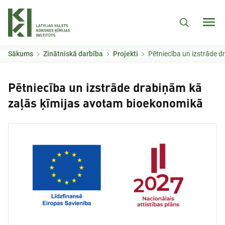
Pārlekt uz galveno saturu
Sākums
Zinātniskā darbība
Projekti
Pētniecība un izstrāde drab
Pētniecība un izstrāde drabiņām kā
zaļās ķīmijas avotam bioekonomikā