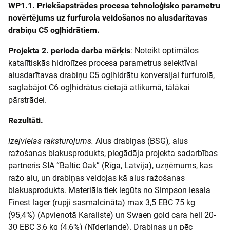
WP1.1. Priekšapstrādes procesa tehnoloģisko parametru
novērtējums uz furfurola veidošanos no alusdarītavas
drabiņu C5 ogļhidrātiem.
Projekta 2. perioda darba mērķis
: Noteikt optimālos
katalītiskās hidrolīzes procesa parametrus selektīvai
alusdarītavas drabiņu C5 ogļhidrātu konversijai furfurolā,
saglabājot C6 ogļhidrātus cietajā atlikumā, tālākai
pārstrādei.
Rezultāti.
Izejvielas raksturojums.
Alus drabiņas (BSG)
,
alus
ražošanas blakusprodukts, piegādāja projekta sadarbības
partneris SIA “Baltic Oak” (Rīga, Latvija), uzņēmums, kas
ražo alu, un drabiņas veidojas kā alus ražošanas
blakusprodukts. Materiāls tiek iegūts no Simpson iesala
Finest lager (rupji sasmalcināta) max 3,5 EBC 75 kg
(95,4%) (Apvienotā Karaliste) un Swaen gold cara hell 20-
30 EBC 3,6 kg (4,6%) (Nīderlande). Drabiņas un pēc