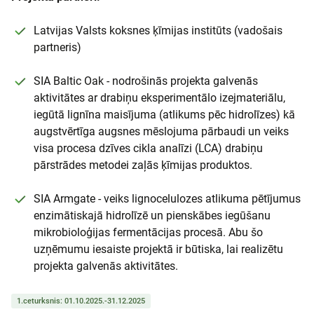
Latvijas Valsts koksnes ķīmijas institūts (vadošais
partneris)
SIA Baltic Oak - nodrošinās projekta galvenās
aktivitātes ar drabiņu eksperimentālo izejmateriālu,
iegūtā lignīna maisījuma (atlikums pēc hidrolīzes) kā
augstvērtīga augsnes mēslojuma pārbaudi un veiks
visa procesa dzīves cikla analīzi (LCA) drabiņu
pārstrādes metodei zaļās ķīmijas produktos.
SIA Armgate - veiks lignocelulozes atlikuma pētījumus
enzimātiskajā hidrolīzē un pienskābes iegūšanu
mikrobioloģijas fermentācijas procesā. Abu šo
uzņēmumu iesaiste projektā ir būtiska, lai realizētu
projekta galvenās aktivitātes.
1.ceturksnis: 01.10.2025.-31.12.2025