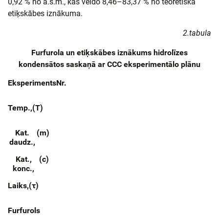
0,92 % no a.s.m., kas veido 8,46–83,37 % no teorētiskā
etiķskābes iznākuma.
2.tabula
Furfurola un etiķskābes iznākums hidrolīzes
kondensātos saskaņā ar CCC eksperimentālo plānu
Eksperiments
Nr.
Temp.,
(T)
Kat.
(m)
daudz.,
Kat.,
(c)
konc.,
Laiks,
(τ)
Furfurols