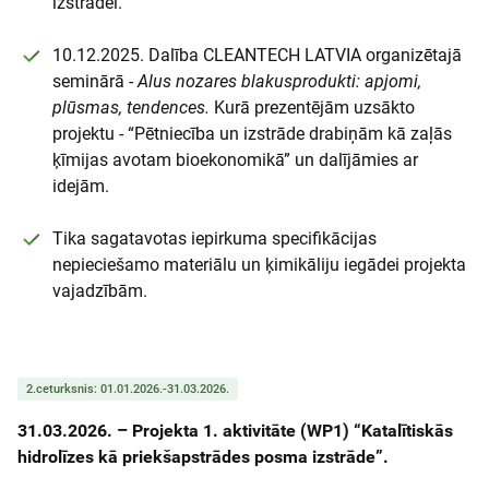
izstrādei.
10.12.2025. Dalība CLEANTECH LATVIA organizētajā
seminārā -
Alus nozares blakusprodukti: apjomi,
plūsmas, tendences.
Kurā prezentējām uzsākto
projektu - “Pētniecība un izstrāde drabiņām kā zaļās
ķīmijas avotam bioekonomikā” un dalījāmies ar
idejām.
Tika sagatavotas iepirkuma specifikācijas
nepieciešamo materiālu un ķimikāliju iegādei projekta
vajadzībām.
2.ceturksnis: 01.01.2026.-31.03.2026.
31.03.2026. –
Projekta 1. aktivitāte (WP1) “Katalītiskās
hidrolīzes kā priekšapstrādes posma izstrāde”.