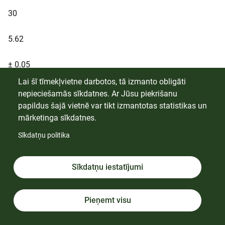
30
5.62
± 0.05
Lai šī tīmekļvietne darbotos, tā izmanto obligāti
0.44
nepieciešamās sīkdatnes. Ar Jūsu piekrišanu
papildus šajā vietnē var tikt izmantotas statistikas un
± 0.02
mārketinga sīkdatnes.
Sīkdatņu politika
RUN10
Sīkdatņu iestatījumi
165
Pieņemt visu
4