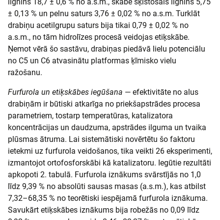
lignīns 18,7 ± 0,6 % no a.s.m., skābē šķīstošais lignīns 5,75
± 0,13 % un pelnu saturs 3,76 ± 0,02 % no a.s.m. Turklāt
drabiņu acetilgrupu saturs bija tikai 0,79 ± 0,02 % no
a.s.m., no tām hidrolīzes procesā veidojas etiķskābe.
Ņemot vērā šo sastāvu, drabiņas piedāvā lielu potenciālu
no C5 un C6 atvasinātu platformas ķīmisko vielu
ražošanu.
Furfurola un etiķskābes iegūšana
— efektivitāte no alus
drabiņām ir būtiski atkarīga no priekšapstrādes procesa
parametriem, tostarp temperatūras, katalizatora
koncentrācijas un daudzuma, apstrādes ilguma un tvaika
plūsmas ātruma. Lai sistemātiski novērtētu šo faktoru
ietekmi uz furfurola veidošanos, tika veikti 26 eksperimenti,
izmantojot ortofosforskābi kā katalizatoru. Iegūtie rezultāti
apkopoti 2. tabulā. Furfurola iznākums svārstījās no 1,0
līdz 9,39 % no absolūti sausas masas (a.s.m.), kas atbilst
7,32–68,35 % no teorētiski iespējamā furfurola iznākuma.
Savukārt etiķskābes iznākums bija robežās no 0,09 līdz