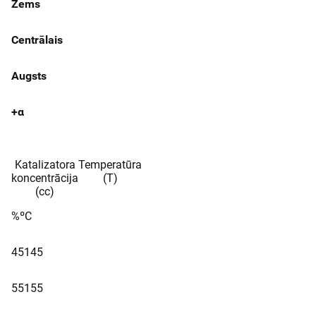
Zems
Centrālais
Augsts
+α
Katalizatora
Temperatūra
koncentrācija
(T)
(cc)
%
ºC
45
145
55
155