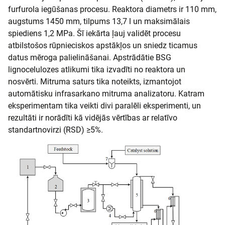
furfurola iegūšanas procesu. Reaktora diametrs ir 110 mm,
augstums 1450 mm, tilpums 13,7 l un maksimālais
spiediens 1,2 MPa. Šī iekārta ļauj validēt procesu
atbilstošos rūpnieciskos apstākļos un sniedz ticamus
datus mēroga palielināšanai. Apstrādātie BSG
lignocelulozes atlikumi tika izvadīti no reaktora un
nosvērti. Mitruma saturs tika noteikts, izmantojot
automātisku infrasarkano mitruma analizatoru. Katram
eksperimentam tika veikti divi paralēli eksperimenti, un
rezultāti ir norādīti kā vidējās vērtības ar relatīvo
standartnovirzi (RSD) ≥5%.