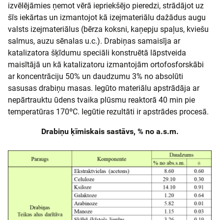
izvēlējāmies ņemot vērā iepriekšējo pieredzi, strādājot uz
šīs iekārtas un izmantojot kā izejmateriālu dažādus augu
valsts izejmateriālus (bērza koksni, kaņepju spaļus, kviešu
salmus, auzu sēnalas u.c.). Drabiņas samaisīja ar
katalizatora šķīdumu speciāli konstruētā lāpstveida
maisītājā un kā katalizatoru izmantojām ortofosforskābi
ar koncentrāciju 50% un daudzumu 3% no absolūti
sasusas drabiņu masas. Iegūto materiālu apstrādāja ar
nepārtrauktu ūdens tvaika plūsmu reaktorā 40 min pie
temperatūras 170ºC. Iegūtie rezultāti ir apstrādes procesā.
Drabiņu ķīmiskais sastāvs, % no a.s.m.