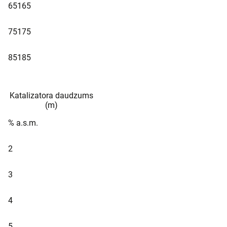
65
165
75
175
85
185
Katalizatora daudzums
(m)
% a.s.m.
2
3
4
5