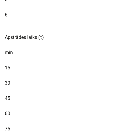
6
Apstrādes laiks (τ)
min
15
30
45
60
75