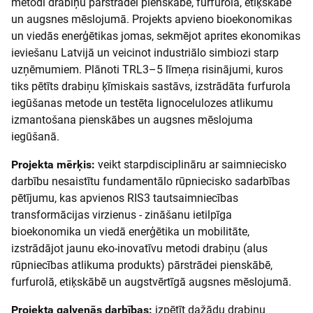
metodi drabiņu pārstrādei pienskābē, furfurolā, etiķskābē
un augsnes mēslojumā. Projekts apvieno bioekonomikas
un viedās enerģētikas jomas, sekmējot aprites ekonomikas
ieviešanu Latvijā un veicinot industriālo simbiozi starp
uzņēmumiem. Plānoti TRL3–5 līmeņa risinājumi, kuros
tiks pētīts drabiņu ķīmiskais sastāvs, izstrādāta furfurola
iegūšanas metode un testēta lignocelulozes atlikumu
izmantošana pienskābes un augsnes mēslojuma
iegūšanā.
Projekta mērķis:
veikt starpdisciplināru ar saimniecisko
darbību nesaistītu fundamentālo rūpniecisko sadarbības
pētījumu, kas apvienos RIS3 tautsaimniecības
transformācijas virzienus - zināšanu ietilpīga
bioekonomika un viedā enerģētika un mobilitāte,
izstrādājot jaunu eko-inovatīvu metodi drabiņu (alus
rūpniecības atlikuma produkts) pārstrādei pienskābē,
furfurolā, etiķskābē un augstvērtīgā augsnes mēslojumā.
Projekta galvenās darbības:
izpētīt dažādu drabiņu