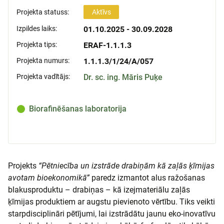
Projekta statuss:
Aktīvs
Izpildes laiks:
01.10.2025 - 30.09.2028
Projekta tips:
ERAF-1.1.1.3
Projekta numurs:
1.1.1.3/1/24/A/057
Projekta vadītājs:
Dr. sc. ing. Māris Puķe
Biorafinēšanas laboratorija
Projekts
“Pētniecība un izstrāde drabiņām kā zaļās ķīmijas
avotam bioekonomikā”
paredz izmantot alus ražošanas
blakusproduktu – drabiņas – kā izejmateriālu zaļās
ķīmijas produktiem ar augstu pievienoto vērtību. Tiks veikti
starpdisciplināri pētījumi, lai izstrādātu jaunu eko-inovatīvu