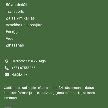
Būvmateriāli
Transports
Zaļās ķimikālijas
Veselība un labsajūta
Enerģija
Vide
Zināšanas
Dzērbenes iela 27, Rīga
+371 67553063
kki@kki.lv
Gadījumos, kad nepieciešams nodot fiziskās personas datus,
komercinformāciju un citu aizsargājamu informāciju, aicinām
izmantot: