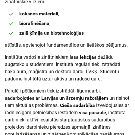
zinātniskie virzieni
koksnes materiāli,
biorafinēšana,
zaļā ķīmija un biotehnoloģijas
attīstās, apvienojot fundamentālos un lietišķos pētījumus.
Institūta vadošie zinātniekiem
lasa lekcijas
dažādu
augstskolu studentiem. Institūtā regulāri tiek izstrādāti
bakalaura, maģistra un doktora darbi. LVKĶI Studentu
padome Institūtā uztur aktīvu un radošu garu.
Paralēli pētījumiem tiek izstrādāti līgumdarbi,
sadarbojoties ar Latvijas un ārzemju ražotājiem
un risinot
tiem aktuālas problēmas.
Cieša sadarbība
izveidojusies ar
radniecīgām pētniecības iestādēm
visā pasaulē
, institūta
darbinieki aktīvi iesaistās starptautiskos sadarbības
projektos, darbinieku pieredzes apmaiņā, zinātnes
popularizēšanas un zinātnes komunikācijas pasākumos.