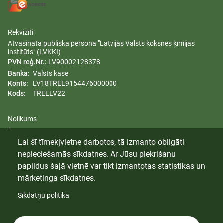
Rekvizīti
Atvasināta publiska persona "Latvijas Valsts koksnes ķīmijas
institūts" (LVKĶI)
PVN reģ.Nr.:
LV90002128378
Banka:
Valsts kase
Konts:
LV18TREL9154476000000
Kods:
TRELLV22
Nolikums
Īpašumi
Lai šī tīmekļvietne darbotos, tā izmanto obligāti
Dzimumu līdztiesības plāns
nepieciešamās sīkdatnes. Ar Jūsu piekrišanu
Trauksmes celšana
papildus šajā vietnē var tikt izmantotas statistikas un
mārketinga sīkdatnes.
Sīkdatņu politika
© 2024 Latvijas Valsts Koksnes Ķīmijas Institūts. Visas tiesības
aizsargātas.