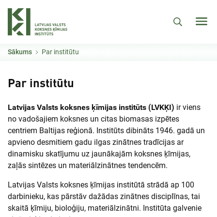
Pārlekt uz galveno saturu
Sākums
Par institūtu
Par institūtu
Latvijas Valsts koksnes ķīmijas institūts (LVKĶI)
ir viens
no vadošajiem koksnes un citas biomasas izpētes
centriem Baltijas reģionā. Institūts dibināts 1946. gadā un
apvieno desmitiem gadu ilgas zinātnes tradīcijas ar
dinamisku skatījumu uz jaunākajām koksnes ķīmijas,
zaļās sintēzes un materiālzinātnes tendencēm.
Latvijas Valsts koksnes ķīmijas institūtā strādā ap 100
darbinieku, kas pārstāv dažādas zinātnes disciplīnas, tai
skaitā ķīmiju, bioloģiju, materiālzinātni. Institūta galvenie