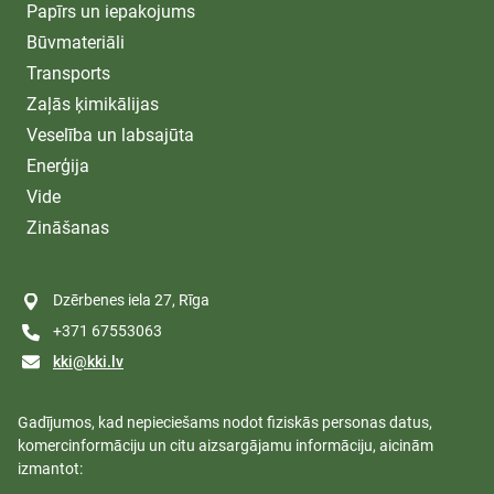
Papīrs un iepakojums
Būvmateriāli
Transports
Zaļās ķimikālijas
Veselība un labsajūta
Enerģija
Vide
Zināšanas
Dzērbenes iela 27, Rīga
+371 67553063
kki@kki.lv
Gadījumos, kad nepieciešams nodot fiziskās personas datus,
komercinformāciju un citu aizsargājamu informāciju, aicinām
izmantot: