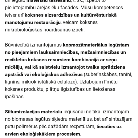
un iegūto
materiālu testēšanu
, t. sk., izpētot to
pielietojamību ārējās ēku fasādēs. Mūsu kompetences
ietver arī
koksnes aizsardzības un kultūrvēsturiskā
manotojumu restaurāciju
, veicam koksnes
mikrobioloģiskās noārdīšanās izpēti.
Būvniecībā izmantojamus
kopmozītmateriālus iegūstam
no pieejamiem lauksaimniecības, mežsaimniecības un
reciklētās koksnes resursiem kombinācijā ar sēņu
micēliju, vai kā saistvielu izmantojot tvaika sprādziena
apstrādi vai ekoloģiskus adhezīvus
(suberīnskābes, tanīni,
lignīns, mikrokristāliskā celuloze). Uzlabojam līmētu
koksnes produktu, plātņu ilgizturības un lietošanas
īpašības.
Siltumizolācijas materiālu
iegūšanai ne tikai izmantojam
no biomasas iegūtus šķiedru materiālus, bet arī sintezējam
putu polimērus pēc dažādām recpetūrām,
tiecoties uz
arvien ekoloģiskākiem procesiem
.