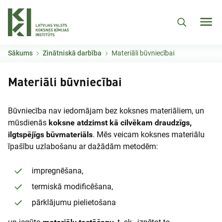
Pārlekt uz galveno saturu
Sākums
Zinātniskā darbība
Materiāli būvniecībai
Materiāli būvniecībai
Būvniecība nav iedomājam bez koksnes materiāliem, un
mūsdienās
koksne atdzimst kā cilvēkam draudzīgs,
ilgtspējīgs būvmateriāls
. Mēs veicam koksnes materiālu
īpašību uzlabošanu ar dažādām metodēm:
impregnēšana,
termiskā modificēšana,
pārklājumu pielietošana