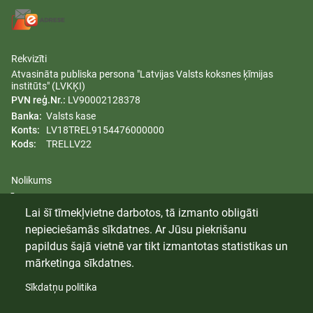
Rekvizīti
Atvasināta publiska persona "Latvijas Valsts koksnes ķīmijas
institūts" (LVKĶI)
PVN reģ.Nr.:
LV90002128378
Banka:
Valsts kase
Konts:
LV18TREL9154476000000
Kods:
TRELLV22
Nolikums
Īpašumi
Lai šī tīmekļvietne darbotos, tā izmanto obligāti
Dzimumu līdztiesības plāns
nepieciešamās sīkdatnes. Ar Jūsu piekrišanu
Trauksmes celšana
papildus šajā vietnē var tikt izmantotas statistikas un
mārketinga sīkdatnes.
Sīkdatņu politika
© 2024 Latvijas Valsts Koksnes Ķīmijas Institūts. Visas tiesības
aizsargātas.