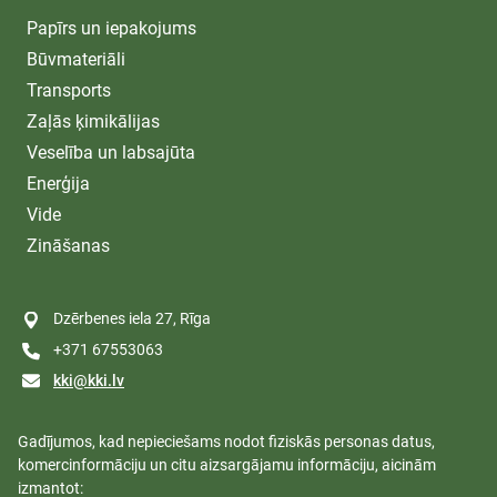
Papīrs un iepakojums
Būvmateriāli
Transports
Zaļās ķimikālijas
Veselība un labsajūta
Enerģija
Vide
Zināšanas
Dzērbenes iela 27, Rīga
+371 67553063
kki@kki.lv
Gadījumos, kad nepieciešams nodot fiziskās personas datus,
komercinformāciju un citu aizsargājamu informāciju, aicinām
izmantot: