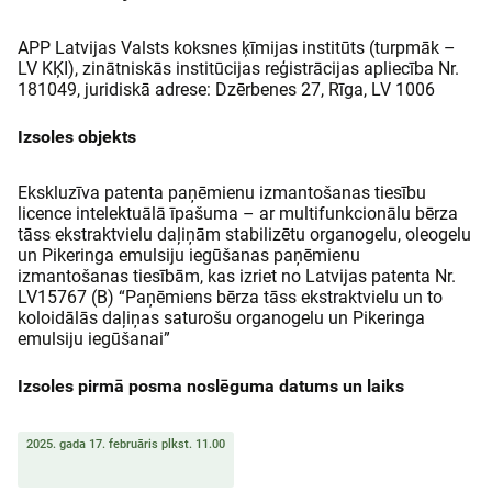
APP Latvijas Valsts koksnes ķīmijas institūts (turpmāk –
LV KĶI), zinātniskās institūcijas reģistrācijas apliecība Nr.
181049, juridiskā adrese: Dzērbenes 27, Rīga, LV 1006
Izsoles objekts
Ekskluzīva patenta paņēmienu izmantošanas tiesību
licence intelektuālā īpašuma – ar multifunkcionālu bērza
tāss ekstraktvielu daļiņām stabilizētu organogelu, oleogelu
un Pikeringa emulsiju iegūšanas paņēmienu
izmantošanas tiesībām, kas izriet no Latvijas patenta Nr.
LV15767 (B) “Paņēmiens bērza tāss ekstraktvielu un to
koloidālās daļiņas saturošu organogelu un Pikeringa
emulsiju iegūšanai”
Izsoles pirmā posma noslēguma datums un laiks
2025. gada 17. februāris plkst. 11.00