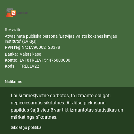
Rekvizīti
Atvasināta publiska persona "Latvijas Valsts koksnes ķīmijas
institūts" (LVKĶI)
PVN reģ.Nr.:
LV90002128378
Banka:
Valsts kase
Konts:
LV18TREL9154476000000
Kods:
TRELLV22
Nolikums
Īpašumi
Lai šī tīmekļvietne darbotos, tā izmanto obligāti
Dzimumu līdztiesības plāns
nepieciešamās sīkdatnes. Ar Jūsu piekrišanu
Trauksmes celšana
papildus šajā vietnē var tikt izmantotas statistikas un
mārketinga sīkdatnes.
Sīkdatņu politika
© 2024 Latvijas Valsts Koksnes Ķīmijas Institūts. Visas tiesības