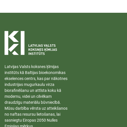
Latvijas Valsts koksnes ķīmijas
institūts kā Baltijas bioekonomikas
ekselences centrs, kas par nākotnes
industrijas mugurkaulu virza
biorafinēšanu un attīsta koku kā
modernu, videi un cilvēkam
draudzīgu materiālu būvniecībā.
Mūsu darbība vērsta uz atteikšanos
no naftas resursu lietošanas, lai
sasniegtu Eiropas 2050 Nulles
Emisijas mērķus.