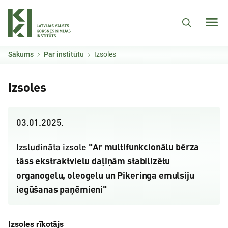
Pārlekt uz galveno saturu
Sākums
Par institūtu
Izsoles
Izsoles
03.01.2025.
"Ar multifunkcionālu bērza
Izsludināta izsole
tāss ekstraktvielu daļiņām stabilizētu
organogelu, oleogelu un Pikeringa emulsiju
iegūšanas paņēmieni"
Izsoles rīkotājs