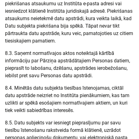
piekrišanas atsaukumu uz Institūta e-pasta adresi vai
iesniedzot klātienē Institūta juridiskajā adresē. Piekrišanas
atsaukums neietekmē datu apstrādi, kura veikta laikā, kad
Datu subjekta piekrišana bija spēkā. Tāpat nevar tikt
pārtraukta datu apstrāde, kuru veic, pamatojoties uz citiem
tiesiskajiem pamatiem.
8.3. Saņemt normatīvajos aktos noteiktajā kārtībā
informāciju par Pārziņa apstrādātajiem Personas datiem,
pieprasīt to labošanu, dzēšanu, apstrādes ierobežošanu,
iebilst pret savu Personas datu apstrādi.
8.4. Minētās datu subjekta tiesības īstenojamas, ciktāl
datu apstrāde neizriet no Institūta pienākumiem, kas tam
uzlikti ar spēkā esošajiem normatīvajiem aktiem, un kuri
tiek veikti sabiedrības interesēs.
8.5. Datu subjekts var iesniegt pieprasījumu par savu
tiesību īstenošanu rakstveida formā klātienē, uzrādot
personas apliecinošu dokumentu, vai elektroniskā pasta