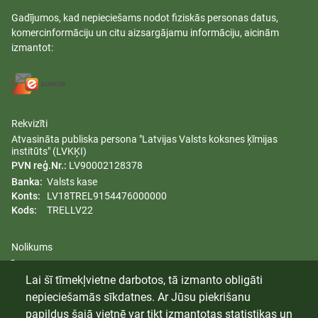
Gadījumos, kad nepieciešams nodot fiziskās personas datus,
komercinformāciju un citu aizsargājamu informāciju, aicinām
izmantot:
Rekvizīti
Atvasināta publiska persona "Latvijas Valsts koksnes ķīmijas
institūts" (LVKĶI)
PVN reģ.Nr.:
LV90002128378
Banka:
Valsts kase
Konts:
LV18TREL9154476000000
Kods:
TRELLV22
Nolikums
Īpašumi
Lai šī tīmekļvietne darbotos, tā izmanto obligāti
Dzimumu līdztiesības plāns
nepieciešamās sīkdatnes. Ar Jūsu piekrišanu
Trauksmes celšana
papildus šajā vietnē var tikt izmantotas statistikas un