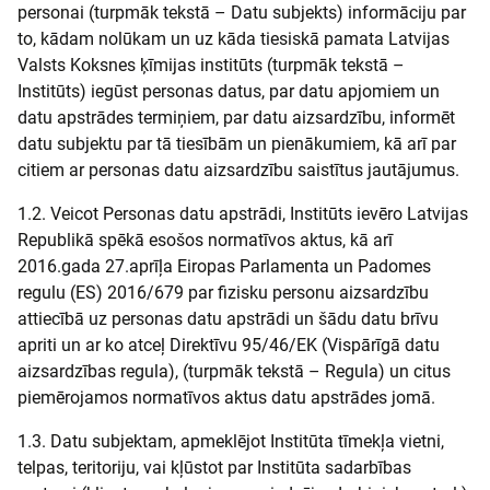
personai (turpmāk tekstā – Datu subjekts) informāciju par
to, kādam nolūkam un uz kāda tiesiskā pamata Latvijas
Valsts Koksnes ķīmijas institūts (turpmāk tekstā –
Institūts) iegūst personas datus, par datu apjomiem un
datu apstrādes termiņiem, par datu aizsardzību, informēt
datu subjektu par tā tiesībām un pienākumiem, kā arī par
citiem ar personas datu aizsardzību saistītus jautājumus.
1.2. Veicot Personas datu apstrādi, Institūts ievēro Latvijas
Republikā spēkā esošos normatīvos aktus, kā arī
2016.gada 27.aprīļa Eiropas Parlamenta un Padomes
regulu (ES) 2016/679 par fizisku personu aizsardzību
attiecībā uz personas datu apstrādi un šādu datu brīvu
apriti un ar ko atceļ Direktīvu 95/46/EK (Vispārīgā datu
aizsardzības regula), (turpmāk tekstā – Regula) un citus
piemērojamos normatīvos aktus datu apstrādes jomā.
1.3. Datu subjektam, apmeklējot Institūta tīmekļa vietni,
telpas, teritoriju, vai kļūstot par Institūta sadarbības