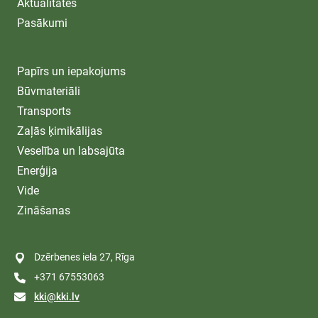
Aktualitātes
Pasākumi
Papīrs un iepakojums
Būvmateriāli
Transports
Zaļās ķimikālijas
Veselība un labsajūta
Enerģija
Vide
Zināšanas
Dzērbenes iela 27, Rīga
+371 67553063
kki@kki.lv