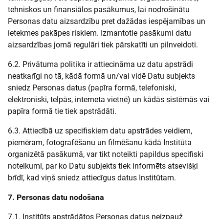
tehniskos un finansiālos pasākumus, lai nodrošinātu
Personas datu aizsardzību pret dažādas iespējamības un
ietekmes pakāpes riskiem. Izmantotie pasākumi datu
aizsardzības jomā regulāri tiek pārskatīti un pilnveidoti.
6.2. Privātuma politika ir attiecināma uz datu apstrādi
neatkarīgi no tā, kādā formā un/vai vidē Datu subjekts
sniedz Personas datus (papīra formā, telefoniski,
elektroniski, telpās, interneta vietnē) un kādās sistēmās vai
papīra formā tie tiek apstrādāti.
6.3. Attiecībā uz specifiskiem datu apstrādes veidiem,
piemēram, fotografēšanu un filmēšanu kādā Institūta
organizētā pasākumā, var tikt noteikti papildus specifiski
noteikumi, par ko Datu subjekts tiek informēts atsevišķi
brīdī, kad viņš sniedz attiecīgus datus Institūtam.
7. Personas datu nodošana
7.1. Institūts apstrādātos Personas datus neizpauž