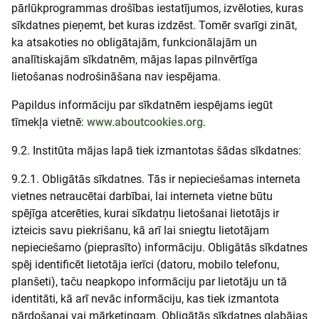
pārlūkprogrammas drošības iestatījumos, izvēloties, kuras
sīkdatnes pieņemt, bet kuras izdzēst. Tomēr svarīgi zināt,
ka atsakoties no obligātajām, funkcionālajām un
analītiskajām sīkdatnēm, mājas lapas pilnvērtīga
lietošanas nodrošināšana nav iespējama.
Papildus informāciju par sīkdatnēm iespējams iegūt
tīmekļa vietnē:
www.aboutcookies.org
.
9.2. Institūta mājas lapā tiek izmantotas šādas sīkdatnes:
9.2.1. Obligātās sīkdatnes. Tās ir nepieciešamas interneta
vietnes netraucētai darbībai, lai interneta vietne būtu
spējīga atcerēties, kurai sīkdatņu lietošanai lietotājs ir
izteicis savu piekrišanu, kā arī lai sniegtu lietotājam
nepieciešamo (pieprasīto) informāciju. Obligātās sīkdatnes
spēj identificēt lietotāja ierīci (datoru, mobilo telefonu,
planšeti), taču neapkopo informāciju par lietotāju un tā
identitāti, kā arī nevāc informāciju, kas tiek izmantota
pārdošanai vai mārketingam. Obligātās sīkdatnes glabājas