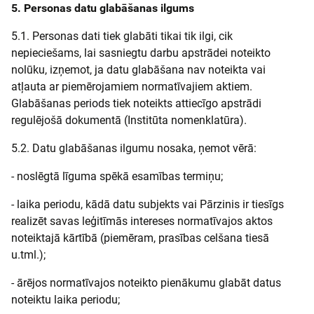
5. Personas datu glabāšanas ilgums
5.1. Personas dati tiek glabāti tikai tik ilgi, cik
nepieciešams, lai sasniegtu darbu apstrādei noteikto
nolūku, izņemot, ja datu glabāšana nav noteikta vai
atļauta ar piemērojamiem normatīvajiem aktiem.
Glabāšanas periods tiek noteikts attiecīgo apstrādi
regulējošā dokumentā (Institūta nomenklatūra).
5.2. Datu glabāšanas ilgumu nosaka, ņemot vērā:
- noslēgtā līguma spēkā esamības termiņu;
- laika periodu, kādā datu subjekts vai Pārzinis ir tiesīgs
realizēt savas leģitīmās intereses normatīvajos aktos
noteiktajā kārtībā (piemēram, prasības celšana tiesā
u.tml.);
- ārējos normatīvajos noteikto pienākumu glabāt datus
noteiktu laika periodu;