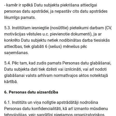
- kamēr ir spēkā Datu subjekta piekrišana attiecīgai
personas datu apstrādei, ja nepastāv cits datu apstrādes
likumīgs pamats.
5.3. Institūtam iesniegtie (nosūtītie) pieteikumi darbam (CV,
motivācijas vēstules u.c. pievienotie dokumenti), ja ar
konkrēto Datu subjektu netiek nodibinātas darba tiesiskās
attiecības, tiek glabāti 6 (sešus) mēnešus pēc
saņemšanas.
5.4. Pēc tam, kad zudis pamats Personas datu glabāšanai,
Datu subjekta dati tiek dzēsti vai iznīcināti, vai arī nodoti
glabāšanai valsts arhīvam normatīvajos aktos noteiktajā
kārtībā.
6. Personas datu aizsardzība
6.1. Institūts un viņa nolīgtie apstrādātāji nodrošina
Personas datu konfidencialitāti, kā arī izmanto mūsdienu
tehnoloģijas, veic saprātīgi pieejamos organizatoriskos,