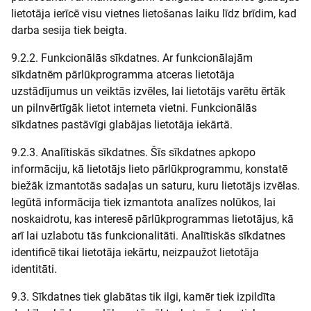
lietotāja ierīcē visu vietnes lietošanas laiku līdz brīdim, kad
darba sesija tiek beigta.
9.2.2. Funkcionālās sīkdatnes. Ar funkcionālajām
sīkdatnēm pārlūkprogramma atceras lietotāja
uzstādījumus un veiktās izvēles, lai lietotājs varētu ērtāk
un pilnvērtīgāk lietot interneta vietni. Funkcionālās
sīkdatnes pastāvīgi glabājas lietotāja iekārtā.
9.2.3. Analītiskās sīkdatnes. Šīs sīkdatnes apkopo
informāciju, kā lietotājs lieto pārlūkprogrammu, konstatē
biežāk izmantotās sadaļas un saturu, kuru lietotājs izvēlas.
Iegūtā informācija tiek izmantota analīzes nolūkos, lai
noskaidrotu, kas interesē pārlūkprogrammas lietotājus, kā
arī lai uzlabotu tās funkcionalitāti. Analītiskās sīkdatnes
identificē tikai lietotāja iekārtu, neizpaužot lietotāja
identitāti.
9.3. Sīkdatnes tiek glabātas tik ilgi, kamēr tiek izpildīta