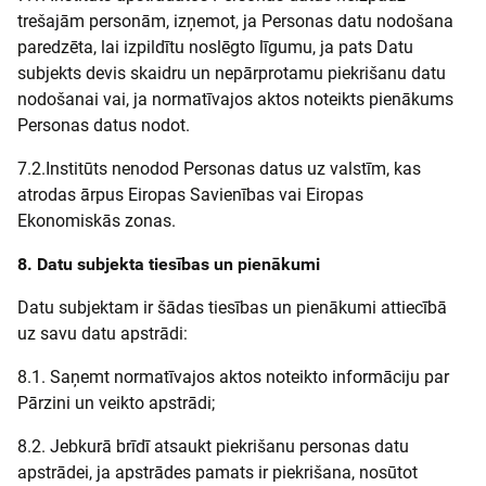
trešajām personām, izņemot, ja Personas datu nodošana
paredzēta, lai izpildītu noslēgto līgumu, ja pats Datu
subjekts devis skaidru un nepārprotamu piekrišanu datu
nodošanai vai, ja normatīvajos aktos noteikts pienākums
Personas datus nodot.
7.2.Institūts nenodod Personas datus uz valstīm, kas
atrodas ārpus Eiropas Savienības vai Eiropas
Ekonomiskās zonas.
8. Datu subjekta tiesības un pienākumi
Datu subjektam ir šādas tiesības un pienākumi attiecībā
uz savu datu apstrādi:
8.1. Saņemt normatīvajos aktos noteikto informāciju par
Pārzini un veikto apstrādi;
8.2. Jebkurā brīdī atsaukt piekrišanu personas datu
apstrādei, ja apstrādes pamats ir piekrišana, nosūtot