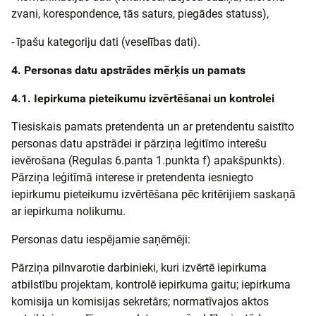
zvani, korespondence, tās saturs, piegādes statuss),
- īpašu kategoriju dati (veselības dati).
4. Personas datu apstrādes mērķis un pamats
4.1. Iepirkuma pieteikumu izvērtēšanai un kontrolei
Tiesiskais pamats pretendenta un ar pretendentu saistīto
personas datu apstrādei ir pārziņa leģitīmo interešu
ievērošana (Regulas 6.panta 1.punkta f) apakšpunkts).
Pārziņa leģitīmā interese ir pretendenta iesniegto
iepirkumu pieteikumu izvērtēšana pēc kritērijiem saskaņā
ar iepirkuma nolikumu.
Personas datu iespējamie saņēmēji:
Pārziņa pilnvarotie darbinieki, kuri izvērtē iepirkuma
atbilstību projektam, kontrolē iepirkuma gaitu; iepirkuma
komisija un komisijas sekretārs; normatīvajos aktos