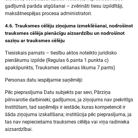
gadījumā parāda atgūšanai – zvērināti tiesu izpildītāji,
maksātnespējas procesa administratori.
4.6. Trauksmes cēlēju ziņojuma izmeklēšanai, nodrošinot
trauksmes cēlēja pienācīgu aizsardzību un nodrošinot
saziņu ar trauksmes cēlēju
Tiesiskais pamats – tiesību aktos noteikto juridisko
pienākumu izpilde (Regulas 6.panta 1.punkta c)
apakšpunkts, Trauksmes celšanas likuma 7.pants)
Personas datu iespējamie saņēmēji:
Pēc pieprasījuma Datu subjekts par sevi, Pārziņa
pilnvarotie darbinieki; gadījumos, ja ziņojums nav piekritīgs
Institūtam, tad saņēmējs ir iestāde, kuras kompetencē ir
šāda ziņojuma izskatīšana; institūcija pēc pieprasījuma, ja
tas nav nepieciešams trauksmes cēlēja vai viņa radinieka
aizsardzībai.