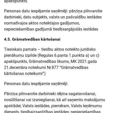
apakšpunkts.
Personas datu iespējamie saņēmēji: pārziņa pilnvarotie
darbinieki, datu subjekts, valsts un pašvaldību iestādes
normatīvajos aktos noteiktajos gadījumos,
nepieciešamības gadījumā tiesībsargājošās iestādes
4.5. Grāmatvedības kārtošanai
Tiesiskais pamats – tiesību aktos noteikto juridisko
pienākumu izpilde (Regulas 6.panta 1.punkta a) un c)
apakšpunkts, Grāmatvedības likums, MK 2021.gada
21.decembra noteikumi Nr.877 “Grāmatvedības
kārtošanas noteikumi”)
Personas datu iespējamie saņēmēji:
Pārziņa pilnvarotie darbinieki rēķina sagatavošanai,
nosūtīšanai vai izsniegšanai, kā arī saņemto maksājumu
apstrādei; Valsts iestādes, piemēram, Valsts Ieņēmumu
dienests, tiesībaizsardzības iestādes; nepieciešamības