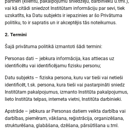
partneri (klientu, pakalpojumu sniedzēju, darbinieku u.tml.),
vai kā citādi sniedzot Institūtam informāciju par sevi, tiek
uzskatīts, ka Datu subjekts ir iepazinies ar šo Privātuma
politiku, to ir sapratis un ir akceptējis tās noteikumus.
2. Termini
Šajā privātuma politikā izmantoti šādi termini:
Personas dati – jebkura informācija, kas attiecas uz
identificētu vai identificējamu fizisku personu;
Datu subjekts – fiziska persona, kuru var tieši vai netieši
identificēt, t.sk. persona, kura tieši vai pastarpināti sniedz
Institūtam pakalpojumus, izmanto Institūta pakalpojumus,
lieto Institūta telpas, interneta vietni, Institūta darbinieki.
Apstrāde – jebkura ar Personas datiem veikta darbība vai
darbības, piemēram, vākšana, reģistrācija, organizēšana,
strukturēšana, glabāšana, dzēšana, pārsūtīšana u.tml.