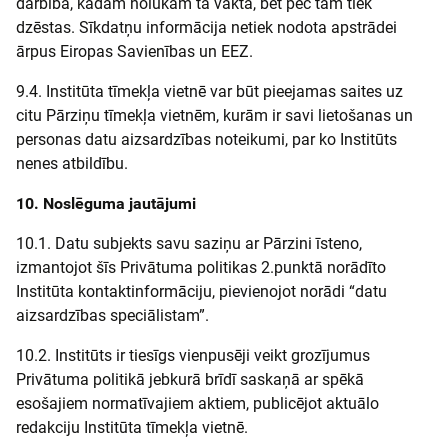
darbība, kādam nolūkam tā vākta, bet pēc tam tiek
dzēstas. Sīkdatņu informācija netiek nodota apstrādei
ārpus Eiropas Savienības un EEZ.
9.4. Institūta tīmekļa vietnē var būt pieejamas saites uz
citu Pārziņu tīmekļa vietnēm, kurām ir savi lietošanas un
personas datu aizsardzības noteikumi, par ko Institūts
nenes atbildību.
10. Noslēguma jautājumi
10.1. Datu subjekts savu saziņu ar Pārzini īsteno,
izmantojot šīs Privātuma politikas 2.punktā norādīto
Institūta kontaktinformāciju, pievienojot norādi “datu
aizsardzības speciālistam”.
10.2. Institūts ir tiesīgs vienpusēji veikt grozījumus
Privātuma politikā jebkurā brīdī saskaņā ar spēkā
esošajiem normatīvajiem aktiem, publicējot aktuālo
redakciju Institūta tīmekļa vietnē.