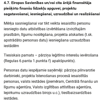
4.7. Eiropas Savienības un/vai cita ārējā finansētāja
piešķirto finanšu līdzekļu apguvei, projektu
sagatavošanai, iesniegšanai, uzraudzībai un realizēšanai
Mērķa sasniegšanai var tikt veikta iesaistīto personu
iesniegto datu atbilstības izvērtēšana izvirzītajām
prasībām, līgumu noslēgšana, projekta atskaites (t.sk.
apstrādāto personas datu) iesniegšana uzraudzības
iestādēm
Tiesiskais pamats – pārziņa leģitīmo interešu ievērošana
(Regulas 6.panta 1.punkta f) apakšpunkts).
Personas datu iespējamie saņēmēji: pārziņa pilnvarotie
darbinieki, projekta īstenošanas procesā iesaistītās
personas, valsts iestādes (piemēram, Centrālā finanšu un
līgumu aģentūra, Valsts izglītības attīstības aģentūra,
Iepirkumu uzraudzības birojs u.c.), tiesībaizsardzības
iestādes.