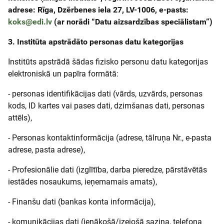
adrese: Rīga, Dzērbenes iela 27, LV-1006, e-pasts:
koks@edi.lv
(ar norādi “Datu aizsardzības speciālistam”)
3. Institūta apstrādāto personas datu kategorijas
Institūts apstrādā šādas fizisko personu datu kategorijas
elektroniskā un papīra formātā:
- personas identifikācijas dati (vārds, uzvārds, personas
kods, ID kartes vai pases dati, dzimšanas dati, personas
attēls),
- Personas kontaktinformācija (adrese, tālruņa Nr., e-pasta
adrese, pasta adrese),
- Profesionālie dati (izglītība, darba pieredze, pārstāvētās
iestādes nosaukums, ieņemamais amats),
- Finanšu dati (bankas konta informācija),
- komunikācijas dati (ienākošā/izejošā saziņa, telefona