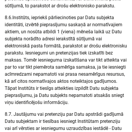
sūtījumā, to parakstot ar drošu elektronisko parakstu.
8.6.Institūts, iepriekš pārliecinoties par Datu subjekta
identitāti, izvērtē pieprasījumu saskaņā ar normatīvajiem
aktiem, un nosūta atbildi 1 (viena) mēneša laikā uz Datu
subjekta norādīto adresi ierakstītā sūtījumā vai
elektroniskā pasta formātā, parakstot ar drošu elektronisku
parakstu. Iesniegumi un pretenzijas tiek izskatīti bez
maksas. Tomēr iesnieguma izskatīšana var tikt atteikta vai
par to var tikt piemērota samērīga samaksa, ja tie iesniegti
acīmredzami nepamatoti vai prasa nesamērīgus resursus,
kā arī citos normatīvajos aktos noteiktajos gadījumos.
Tāpat Institūts ir tiesīgs atteikties izpildīt Datu subjekta
pieprasījumu, ja Datu subjekts nepamatoti atsakās sniegt
viņu identificējošu informāciju.
8.7. Jautājumu vai pretenziju par Datu apstrādi gadījumā
Datu subjektam ir tiesības iesniegt Institūtam pretenziju
vai arī vērsties ar iesniegumu uzraudzības iestādē - Datu