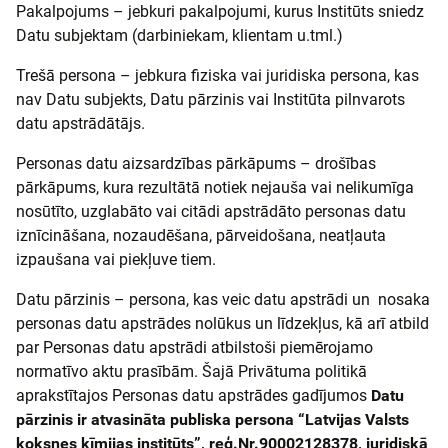
Pakalpojums – jebkuri pakalpojumi, kurus Institūts sniedz
Datu subjektam (darbiniekam, klientam u.tml.)
Trešā persona – jebkura fiziska vai juridiska persona, kas
nav Datu subjekts, Datu pārzinis vai Institūta pilnvarots
datu apstrādātājs.
Personas datu aizsardzības pārkāpums – drošības
pārkāpums, kura rezultātā notiek nejauša vai nelikumīga
nosūtīto, uzglabāto vai citādi apstrādāto personas datu
iznīcināšana, nozaudēšana, pārveidošana, neatļauta
izpaušana vai piekļuve tiem.
Datu pārzinis – persona, kas veic datu apstrādi un nosaka
personas datu apstrādes nolūkus un līdzekļus, kā arī atbild
par Personas datu apstrādi atbilstoši piemērojamo
normatīvo aktu prasībām. Šajā Privātuma politikā
aprakstītajos Personas datu apstrādes gadījumos
Datu
pārzinis ir atvasināta publiska persona “Latvijas Valsts
koksnes ķīmijas institūts”, reģ.Nr.90002128378, juridiskā