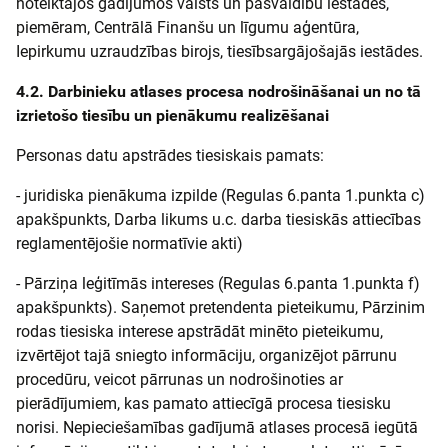
noteiktajos gadījumos valsts un pašvaldību iestādes,
piemēram, Centrālā Finanšu un līgumu aģentūra,
Iepirkumu uzraudzības birojs, tiesībsargājošajās iestādes.
4.2. Darbinieku atlases procesa nodrošināšanai un no tā
izrietošo tiesību un pienākumu realizēšanai
Personas datu apstrādes tiesiskais pamats:
- juridiska pienākuma izpilde (Regulas 6.panta 1.punkta c)
apakšpunkts, Darba likums u.c. darba tiesiskās attiecības
reglamentējošie normatīvie akti)
- Pārziņa leģitīmās intereses (Regulas 6.panta 1.punkta f)
apakšpunkts). Saņemot pretendenta pieteikumu, Pārzinim
rodas tiesiska interese apstrādāt minēto pieteikumu,
izvērtējot tajā sniegto informāciju, organizējot pārrunu
procedūru, veicot pārrunas un nodrošinoties ar
pierādījumiem, kas pamato attiecīgā procesa tiesisku
norisi. Nepieciešamības gadījumā atlases procesā iegūtā