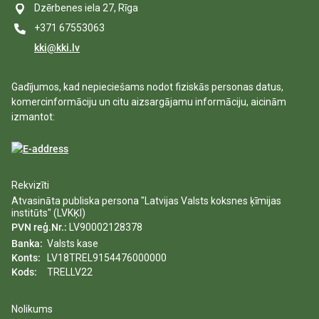
Dzērbenes iela 27, Rīga
+371 67553063
kki@kki.lv
Gadījumos, kad nepieciešams nodot fiziskās personas datus,
komercinformāciju un citu aizsargājamu informāciju, aicinām
izmantot:
Rekvizīti
Atvasināta publiska persona "Latvijas Valsts koksnes ķīmijas
institūts" (LVKĶI)
PVN reģ.Nr.:
LV90002128378
Banka:
Valsts kase
Konts:
LV18TREL9154476000000
Kods:
TRELLV22
Nolikums