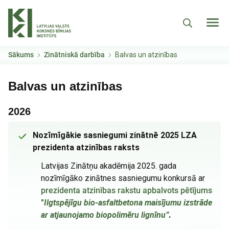
Pārlekt uz galveno saturu
Sākums
Zinātniskā darbība
Balvas un atzinības
Balvas un atzinības
2026
Nozīmīgākie sasniegumi zinātnē 2025 LZA
prezidenta atzinības raksts
Latvijas Zinātņu akadēmija 2025. gada
nozīmīgāko zinātnes sasniegumu konkursā ar
prezidenta atzinības rakstu apbalvots pētījums
"
Ilgtspējīgu bio-asfaltbetona maisījumu izstrāde
ar atjaunojamo biopolimēru lignīnu”
.