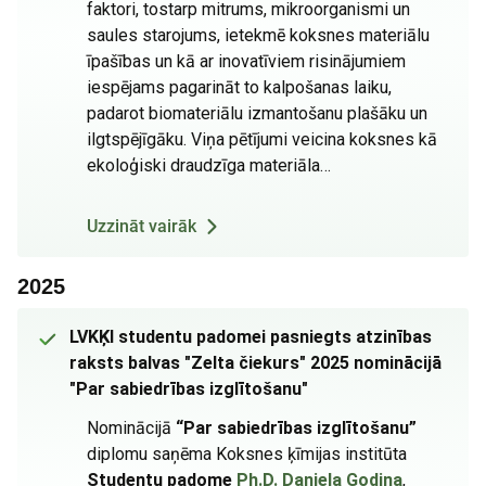
faktori, tostarp mitrums, mikroorganismi un
saules starojums, ietekmē koksnes materiālu
īpašības un kā ar inovatīviem risinājumiem
iespējams pagarināt to kalpošanas laiku,
padarot biomateriālu izmantošanu plašāku un
ilgtspējīgāku. Viņa pētījumi veicina koksnes kā
ekoloģiski draudzīga materiāla…
Uzzināt vairāk
2025
LVKĶI studentu padomei pasniegts atzinības
raksts balvas "Zelta čiekurs" 2025 nominācijā
"Par sabiedrības izglītošanu"
Nominācijā
“Par sabiedrības izglītošanu”
diplomu saņēma Koksnes ķīmijas institūta
Studentu padome
Ph.D. Daniela Godiņa
,