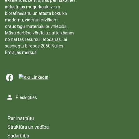
ekselences centrs, kas par nākotnes
industrijas mugurkaulu virza
biorafinēšanu un attīsta koku kā
modernu, videi un cilvēkam
draudzīgu materiālu būvniecībā.
Mūsu darbība vērsta uz atteikšanos
no naftas resursu lietošanas, lai
sasniegtu Eiropas 2050 Nulles
Emisijas mērķus.
Pieslēgties
Par institūtu
Struktūra un vadība
Sadarbība