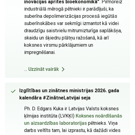
inovācijas aprites bioekonomikā”
. Pirmoreiz
industriālā mērogā pētnieki ir parādījuši, ka
suberīna depolimerizācijas procesā iegūtās
suberīnskābes var sekmīgi izmantot kā videi
draudzīgu saistvielu mitrumizturīga saplākšņa,
skaidu un šķiedru plātņu ražošanā, kā arī
koksnes virsmu pārklājumiem un
impregnēšanai.
…
Uzzināt vairāk
Izglītības un zinātnes ministrijas 2026. gada
kalendāra #ZinātneLatvijai seja
Ph. D. Edgars Kuka ir Latvijas Valsts koksnes
ķīmijas institūta (LVKĶI)
Koksnes noārdīšanās
un aizsardzības laboratorijas
pētnieks. Viņa
darbs veltīts tam, lai izprastu, kā dažādi vides