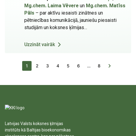
Mg.chem. Laima Vēvere
un
Mg.chem. Matīss
Pāls
– par aktīvu iesaisti zinātnes un
pētniecības komunikācijā, jauniešu piesaisti
studijām un koksnes ķīmijas…
Uzzināt vairāk
Pašreizējā lapa
Lapa
Lapa
Lapa
Lapa
Lapa
Last page
1
2
3
4
5
6
…
8
Latvijas Valsts koksnes ķīmijas
institūts kā Baltijas bioekonomikas