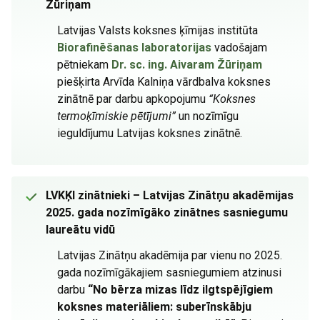
Žūriņam
Latvijas Valsts koksnes ķīmijas institūta
Biorafinēšanas laboratorijas
vadošajam
pētniekam
Dr. sc. ing. Aivaram Žūriņam
piešķirta Arvīda Kalniņa vārdbalva koksnes
zinātnē par darbu apkopojumu
“Koksnes
termoķīmiskie pētījumi”
un nozīmīgu
ieguldījumu Latvijas koksnes zinātnē.
LVKĶI zinātnieki – Latvijas Zinātņu akadēmijas
2025. gada nozīmīgāko zinātnes sasniegumu
laureātu vidū
Latvijas Zinātņu akadēmija par vienu no 2025.
gada nozīmīgākajiem sasniegumiem atzinusi
darbu
“No bērza mizas līdz ilgtspējīgiem
koksnes materiāliem: suberīnskābju