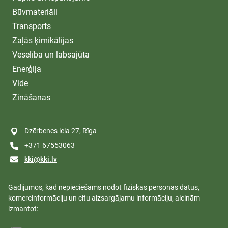
Būvmateriāli
Transports
Zaļās ķimikālijas
Veselība un labsajūta
Enerģija
Vide
Zināšanas
Dzērbenes iela 27, Rīga
+371 67553063
kki@kki.lv
Gadījumos, kad nepieciešams nodot fiziskās personas datus,
komercinformāciju un citu aizsargājamu informāciju, aicinām
izmantot: