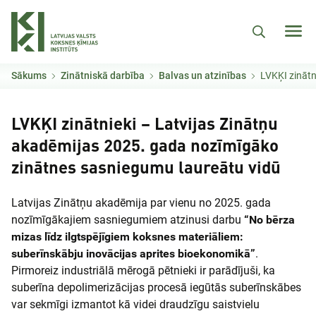
Pārlekt uz galveno saturu
Sākums
Zinātniskā darbība
Balvas un atzinības
LVKĶI zinātnieki – La
LVKĶI zinātnieki – Latvijas Zinātņu
akadēmijas 2025. gada nozīmīgāko
zinātnes sasniegumu laureātu vidū
Latvijas Zinātņu akadēmija par vienu no 2025. gada
nozīmīgākajiem sasniegumiem atzinusi darbu
“No bērza
mizas līdz ilgtspējīgiem koksnes materiāliem:
suberīnskābju inovācijas aprites bioekonomikā”
.
Pirmoreiz industriālā mērogā pētnieki ir parādījuši, ka
suberīna depolimerizācijas procesā iegūtās suberīnskābes
var sekmīgi izmantot kā videi draudzīgu saistvielu