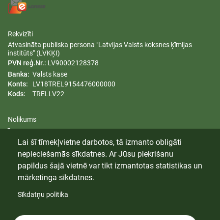
Rekvizīti
Atvasināta publiska persona "Latvijas Valsts koksnes ķīmijas
institūts" (LVKĶI)
PVN reģ.Nr.:
LV90002128378
Banka:
Valsts kase
Konts:
LV18TREL9154476000000
Kods:
TRELLV22
Nolikums
Īpašumi
Lai šī tīmekļvietne darbotos, tā izmanto obligāti
Dzimumu līdztiesības plāns
nepieciešamās sīkdatnes. Ar Jūsu piekrišanu
Trauksmes celšana
papildus šajā vietnē var tikt izmantotas statistikas un
mārketinga sīkdatnes.
Sīkdatņu politika
© 2024 Latvijas Valsts Koksnes Ķīmijas Institūts. Visas tiesības
aizsargātas.