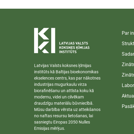
Par in
Struk
Sadar
Zināt
Latvijas Valsts koksnes ķīmijas
institūts kā Baltijas bioekonomikas
Zināt
ekselences centrs, kas par nākotnes
industrijas mugurkaulu virza
Labor
biorafinēšanu un attīsta koku kā
Aktua
modernu, videi un cilvēkam
draudzīgu materiālu būvniecībā.
Pasā
Mūsu darbība vērsta uz atteikšanos
no naftas resursu lietošanas, lai
sasniegtu Eiropas 2050 Nulles
Emisijas mērķus.