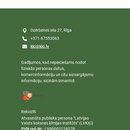
Dzērbenes iela 27, Rīga
+371 67553063
kki@kki.lv
Gadījumos, kad nepieciešams nodot
fiziskās personas datus,
komercinformāciju un citu aizsargājamu
informāciju, aicinām izmantot:
Rekvizīti
Atvasināta publiska persona "Latvijas
Valsts koksnes ķīmijas institūts" (LVKĶI)
PVN reģ.Nr.:
LV90002128378