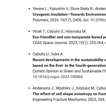
Vevere L.; Yakushin V.; Sture-Skela B.; Ander
Cryogenic Insulation—Towards Environment
Polymers, 2024, 16(17), 2406,
doi: 10.3390
Vlcek T.; Cabulis U.; Holynska M.
Eco-friendlier and non-isocyanate-based p
CEAS Space Journal, 2023, 15(1), 253-264,
Cabulis U.; Ivdre A.
Recent developments in the sustainability 
based on the first- to the fourth-generati
Current Opinion in Green and Sustainable C
10.1016/j.cogsc.2023.100866
Andersons J.; Modniks J.; Kirpluks M.; Cabul
The effect of cell shape anisotropy on frac
Engineering Fracture Mechanics, 2022, 269