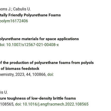
sons J.; Cabulis U.
ally Friendly Polyurethane Foams
/polym16172406
olyurethane materials for space applications
doi: 10.1007/s12567-021-00408-x
of the production of polyurethane foams from polyols
on of biomass feedstock
hemistry, 2023, 44, 100866,
doi:
is U.
ture toughness of low-density brittle foams
, 108565,
doi: 10.1016/j.engfracmech.2022.108565