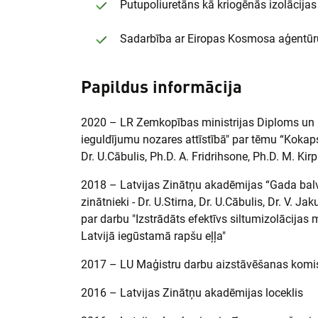
Putupoliuretāns kā kriogēnās izolācija
Sadarbība ar Eiropas Kosmosa aģentūr
Papildus informācija
2020 – LR Zemkopības ministrijas Diploms un M
ieguldījumu nozares attīstībā" par tēmu “Kokap
Dr. U.Cābulis, Ph.D. A. Fridrihsone, Ph.D. M. Kir
2018 – Latvijas Zinātņu akadēmijas “Gada balv
zinātnieki - Dr. U.Stirna, Dr. U.Cābulis, Dr. V. J
par darbu "Izstrādāts efektīvs siltumizolācijas
Latvijā iegūstamā rapšu eļļa"
2017 – LU Maģistru darbu aizstāvēšanas komis
2016 – Latvijas Zinātņu akadēmijas loceklis