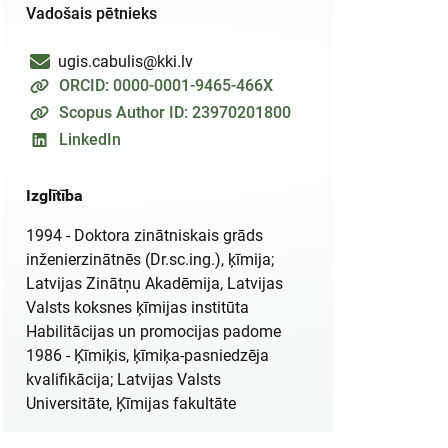
Vadošais pētnieks
ugis.cabulis@kki.lv
ORCID: 0000-0001-9465-466X
Scopus Author ID: 23970201800
LinkedIn
Izglītība
1994 - Doktora zinātniskais grāds
inženierzinātnēs (Dr.sc.ing.), ķīmija;
Latvijas Zinātņu Akadēmija, Latvijas
Valsts koksnes ķīmijas institūta
Habilitācijas un promocijas padome
1986 - Ķīmiķis, ķīmiķa-pasniedzēja
kvalifikācija; Latvijas Valsts
Universitāte, Ķīmijas fakultāte