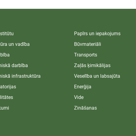
stitūtu
Papīrs un iepakojums
tūra un vadība
Būvmateriāli
bība
Transports
niskā darbība
Zaļās ķimikālijas
niskā infrastruktūra
Veselība un labsajūta
atorijas
Enerģija
litātes
Vide
kumi
Zināšanas