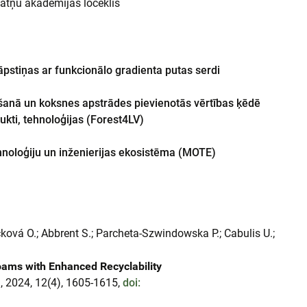
ātņu akadēmijas loceklis
āpstiņas ar funkcionālo gradienta putas serdi
anā un koksnes apstrādes pievienotās vērtības ķēdē
ukti, tehnoloģijas (Forest4LV)
ehnoloģiju un inženierijas ekosistēma (MOTE)
čková O.; Abbrent S.; Parcheta-Szwindowska P.; Cabulis U.;
oams with Enhanced Recyclability
, 2024, 12(4), 1605-1615,
doi: