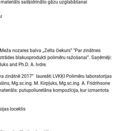
s materiāls sašķidrināto gāzu uzglabāšanai
u
eža nozares balva „Zelta čiekurs” "Par zinātnes
strādes blakusprodukti polimēru ražošanai”. Saņēmēji:
pluks and Ph.D. A. Ivdre.
a zinātnē 2017” laureāti LVKĶI Polimēru laboratorijas
akušins, Mg.sc.ing. M. Kirpļuks, Mg.sc.ing. A. Fridrihsone
 materiāls: putupoliuretāna kompozīcija, kur izmantota
ijas loceklis