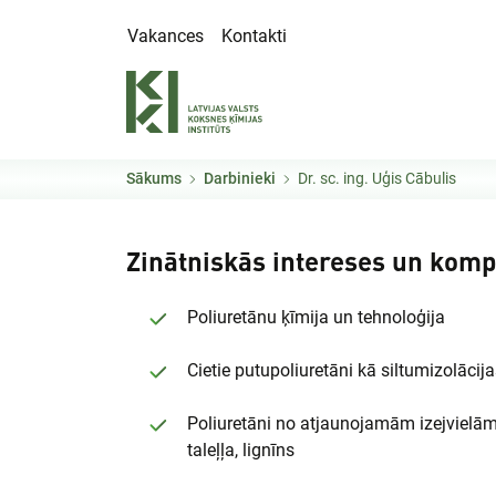
Pārlekt uz galveno saturu
Vakances
Kontakti
Sākums
Darbinieki
Dr. sc. ing. Uģis Cābulis
Zinātniskās intereses un kom
Poliuretānu ķīmija un tehnoloģija
Cietie putupoliuretāni kā siltumizolācija
Poliuretāni no atjaunojamām izejvielām,
taleļļa, lignīns