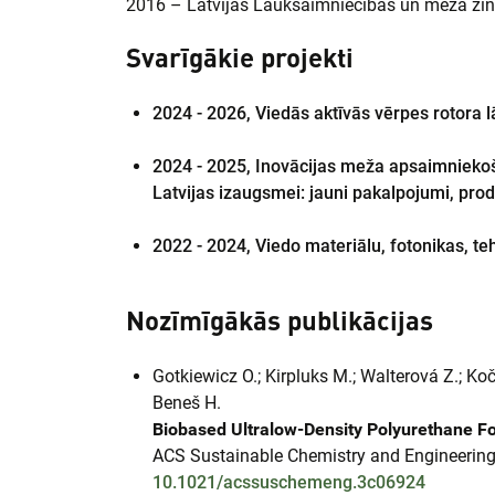
2016 – Latvijas Lauksaimniecības un meža zin
Svarīgākie projekti
2024 - 2026,
Viedās aktīvās vērpes rotora l
2024 - 2025,
Inovācijas meža apsaimniekoš
Latvijas izaugsmei: jauni pakalpojumi, prod
2022 - 2024,
Viedo materiālu, fotonikas, t
Nozīmīgākās publikācijas
Gotkiewicz O.; Kirpluks M.; Walterová Z.; Ko
Beneš H.
Biobased Ultralow-Density Polyurethane F
ACS Sustainable Chemistry and Engineering
10.1021/acssuschemeng.3c06924