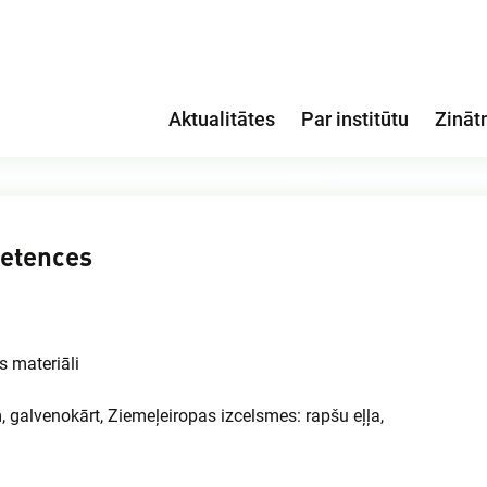
Aktualitātes
Par institūtu
Zināt
petences
s materiāli
 galvenokārt, Ziemeļeiropas izcelsmes: rapšu eļļa,