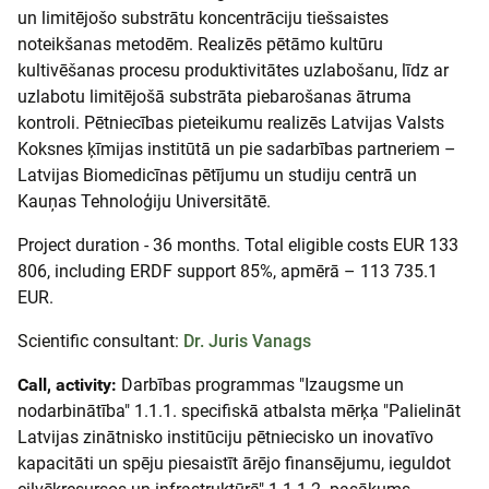
un limitējošo substrātu koncentrāciju tiešsaistes
noteikšanas metodēm. Realizēs pētāmo kultūru
kultivēšanas procesu produktivitātes uzlabošanu, līdz ar
uzlabotu limitējošā substrāta piebarošanas ātruma
kontroli. Pētniecības pieteikumu realizēs Latvijas Valsts
Koksnes ķīmijas institūtā un pie sadarbības partneriem –
Latvijas Biomedicīnas pētījumu un studiju centrā un
Kauņas Tehnoloģiju Universitātē.
Project duration - 36 months. Total eligible costs EUR 133
806, including ERDF support 85%, apmērā – 113 735.1
EUR.
Scientific consultant:
Dr. Juris Vanags
Call, activity:
Darbības programmas "Izaugsme un
nodarbinātība" 1.1.1. specifiskā atbalsta mērķa "Palielināt
Latvijas zinātnisko institūciju pētniecisko un inovatīvo
kapacitāti un spēju piesaistīt ārējo finansējumu, ieguldot