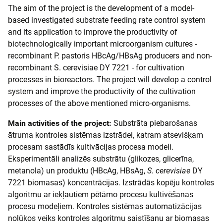
The aim of the project is the development of a model-
based investigated substrate feeding rate control system
and its application to improve the productivity of
biotechnologically important microorganism cultures -
recombinant P. pastoris HBcAg/HBsAg producers and non-
recombinant S. cerevisiae DY 7221 - for cultivation
processes in bioreactors. The project will develop a control
system and improve the productivity of the cultivation
processes of the above mentioned micro-organisms.
Main activities of the project:
Substrāta piebarošanas
ātruma kontroles sistēmas izstrādei, katram atsevišķam
procesam sastādīs kultivācijas procesa modeli.
Eksperimentāli analizēs substrātu (glikozes, glicerīna,
metanola) un produktu (HBcAg, HBsAg,
S. cerevisiae
DY
7221 biomasas) koncentrācijas. Izstrādās kopēju kontroles
algoritmu ar iekļautiem pētāmo procesu kultivēšanas
procesu modeļiem. Kontroles sistēmas automatizācijas
nolūkos veiks kontroles algoritmu saistīšanu ar biomasas