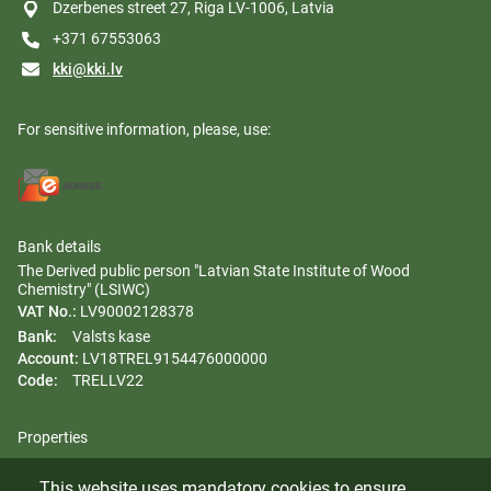
Dzerbenes street 27, Riga LV-1006, Latvia
+371 67553063
kki@kki.lv
For sensitive information, please, use:
Bank details
The Derived public person "Latvian State Institute of Wood
Chemistry" (LSIWC)
VAT No.:
LV90002128378
Bank:
Valsts kase
Account:
LV18TREL9154476000000
Code:
TRELLV22
Properties
Regulation
This website uses mandatory cookies to ensure