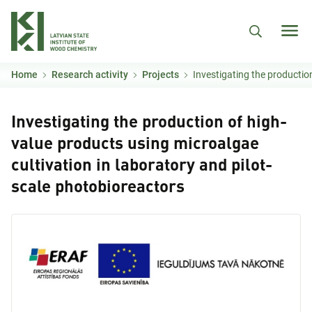
Skip to main content
Home
Research activity
Projects
Investigating the production of high-value products using
Investigating the production of high-
value products using microalgae
cultivation in laboratory and pilot-
scale photobioreactors