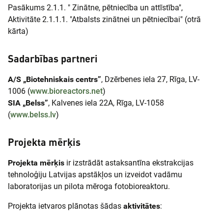
Pasākums 2.1.1. " Zinātne, pētniecība un attīstība",
Aktivitāte 2.1.1.1. "Atbalsts zinātnei un pētniecībai" (otrā
kārta)
Sadarbības partneri
A/S „Biotehniskais centrs”
, Dzērbenes iela 27, Rīga, LV-
1006 (
www.bioreactors.net
)
SIA „Belss”
, Kalvenes iela 22A, Rīga, LV-1058
(
www.belss.lv
)
Projekta mērķis
Projekta mērķis
ir izstrādāt astaksantīna ekstrakcijas
tehnoloģiju Latvijas apstākļos un izveidot vadāmu
laboratorijas un pilota mēroga fotobioreaktoru.
Projekta ietvaros plānotas šādas
aktivitātes
: