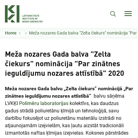
Skip to main content
Home
Meža nozares Gada balva "Zelta čiekurs" nominācija "Par zinātnes ieguldījumu nozares attīstīb
Meža nozares Gada balva "Zelta
čiekurs" nominācija "Par zinātnes
ieguldījumu nozares attīstībā" 2020
Meža nozares Gada balvu „Zelta čiekurs” nominācijā „Par
zinātnes ieguldījumu nozares attīstībā”
balvu sāņēma
LVKĶI
Polimēru laboratorijas
kolektīvs, kas daudzus
gadus strādā poliuretānu ķīmijā un tehnoloģijā, savu
darbību fokusējot uz poliuretānu materiālu izstrādi no
atjaunojamām izejvielām, kas ļautu aizstāt tradicionāli
izmantotās naftas ķīmijas izejvielas. Koksnes pārstrādes