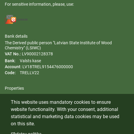
For sensitive information, please, use:
Bank details
The Derived public person "Latvian State Institute of Wood
Chemistry" (LSIWC)
VAT No.:
LV90002128378
Bank:
Valsts kase
Account:
LV18TREL9154476000000
Code:
TRELLV22
Properties
Regulation
This website uses mandatory cookies to ensure
Gender equality plan
website functionality. With your consent, additional
Whistleblowing
statistical and marketing data cookies may be used
on this site.