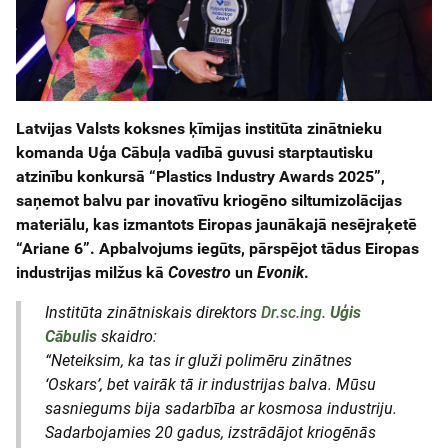
Latvijas Valsts koksnes ķīmijas institūta zinātnieku
komanda Uģa Cābuļa vadībā guvusi starptautisku
atzinību konkursā
“Plastics Industry Awards 2025”
,
saņemot balvu par inovatīvu kriogēno siltumizolācijas
materiālu, kas izmantots Eiropas jaunākajā nesējraķetē
“Ariane 6”
. Apbalvojums iegūts, pārspējot tādus Eiropas
industrijas milžus kā
Covestro
un
Evonik
.
Institūta zinātniskais direktors
Dr.sc.ing.
Uģis
Cābulis
skaidro:
“Neteiksim, ka tas ir gluži polimēru zinātnes
‘Oskars’, bet vairāk tā ir industrijas balva. Mūsu
sasniegums bija sadarbība ar kosmosa industriju.
Sadarbojamies 20 gadus, izstrādājot kriogēnās