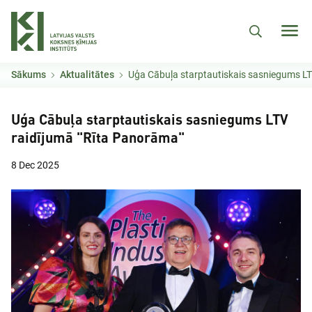
Pārlekt uz galveno saturu
Sākums
Aktualitātes
Uģa Cābuļa starptautiskais sasniegums LTV raid
Uģa Cābuļa starptautiskais sasniegums LTV
raidījumā "Rīta Panorāma"
8 Dec 2025