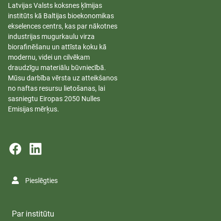
Latvijas Valsts koksnes ķīmijas
institūts kā Baltijas bioekonomikas
ekselences centrs, kas par nākotnes
industrijas mugurkaulu virza
biorafinēšanu un attīsta koku kā
modernu, videi un cilvēkam
draudzīgu materiālu būvniecībā.
Mūsu darbība vērsta uz atteikšanos
no naftas resursu lietošanas, lai
sasniegtu Eiropas 2050 Nulles
Emisijas mērķus.
Pieslēgties
Par institūtu