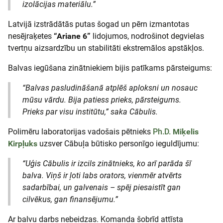
izolācijas materiālu.”
Latvijā izstrādātās putas šogad un pērn izmantotas
nesējraķetes
“Ariane 6”
lidojumos, nodrošinot degvielas
tvertņu aizsardzību un stabilitāti ekstremālos apstākļos.
Balvas iegūšana zinātniekiem bijis patīkams pārsteigums:
“Balvas pasludināšanā atplēš aploksni un nosauc
mūsu vārdu. Bija patiess prieks, pārsteigums.
Prieks par visu institūtu,”
saka Cābulis.
Polimēru laboratorijas vadošais pētnieks
Ph.D.
Miķelis
Kirpļuks
uzsver Cābuļa būtisko personīgo ieguldījumu:
“Uģis Cābulis ir izcils zinātnieks, ko arī parāda šī
balva. Viņš ir ļoti labs orators, vienmēr atvērts
sadarbībai, un galvenais – spēj piesaistīt gan
cilvēkus, gan finansējumu.”
Ar balvu darbs nebeidzas. Komanda šobrīd attīsta