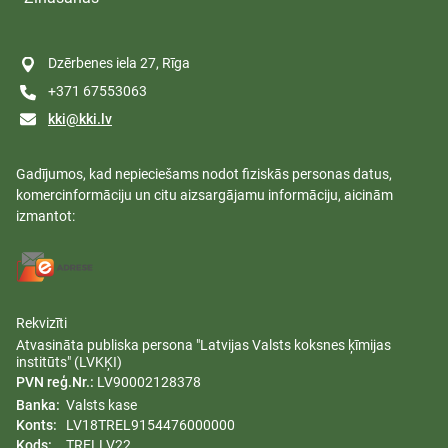
Dzērbenes iela 27, Rīga
+371 67553063
kki@kki.lv
Gadījumos, kad nepieciešams nodot fiziskās personas datus,
komercinformāciju un citu aizsargājamu informāciju, aicinām
izmantot:
Rekvizīti
Atvasināta publiska persona "Latvijas Valsts koksnes ķīmijas
institūts" (LVKĶI)
PVN reģ.Nr.:
LV90002128378
Banka:
Valsts kase
Konts:
LV18TREL9154476000000
Kods:
TRELLV22