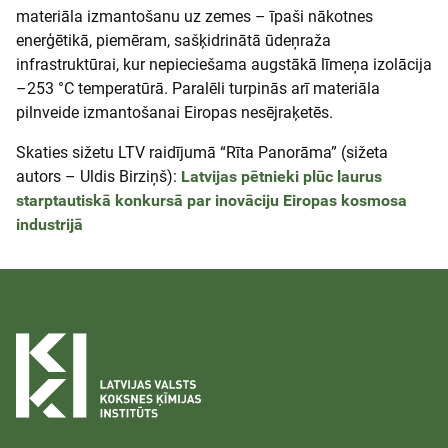
materiāla izmantošanu uz zemes – īpaši nākotnes
enerģētikā, piemēram, sašķidrinātā ūdeņraža
infrastruktūrai, kur nepieciešama augstākā līmeņa izolācija
–253 °C temperatūrā. Paralēli turpinās arī materiāla
pilnveide izmantošanai Eiropas nesējraķetēs.
Skaties sižetu LTV raidījumā “Rīta Panorāma” (sižeta
autors – Uldis Birziņš):
Latvijas pētnieki plūc laurus
starptautiskā konkursā par inovāciju Eiropas kosmosa
industrijā