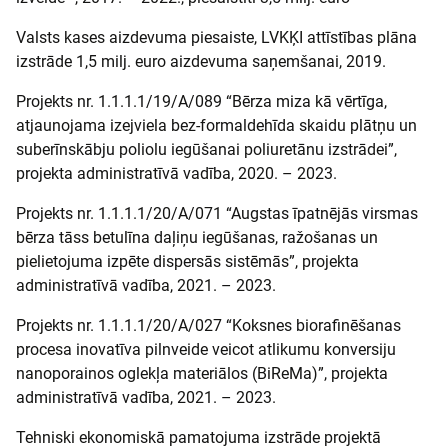
Valsts kases aizdevuma piesaiste, LVKĶI attīstības plāna
izstrāde 1,5 milj. euro aizdevuma saņemšanai, 2019.
Projekts nr. 1.1.1.1/19/A/089 “Bērza miza kā vērtīga,
atjaunojama izejviela bez-formaldehīda skaidu plātņu un
suberīnskābju poliolu iegūšanai poliuretānu izstrādei”,
projekta administratīvā vadība, 2020. – 2023.
Projekts nr. 1.1.1.1/20/A/071 “Augstas īpatnējās virsmas
bērza tāss betulīna daļiņu iegūšanas, ražošanas un
pielietojuma izpēte dispersās sistēmās”, projekta
administratīvā vadība, 2021. – 2023.
Projekts nr. 1.1.1.1/20/A/027 “Koksnes biorafinēšanas
procesa inovatīva pilnveide veicot atlikumu konversiju
nanoporainos oglekļa materiālos (BiReMa)”, projekta
administratīvā vadība, 2021. – 2023.
Tehniski ekonomiskā pamatojuma izstrāde projektā