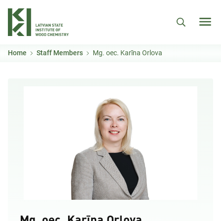
Skip to main content
Home
Staff Members
Mg. oec. Karīna Orlova
Mg. oec. Karīna Orlova