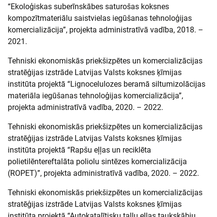
“Ekoloģiskas suberīnskābes saturošas koksnes
kompozītmateriālu saistvielas iegūšanas tehnoloģijas
komercializācija”, projekta administratīvā vadība, 2018. –
2021.
Tehniski ekonomiskās priekšizpētes un komercializācijas
stratēģijas izstrāde Latvijas Valsts koksnes ķīmijas
institūta projektā “Lignocelulozes beramā siltumizolācijas
materiāla iegūšanas tehnoloģijas komercializācija”,
projekta administratīvā vadība, 2020. – 2022.
Tehniski ekonomiskās priekšizpētes un komercializācijas
stratēģijas izstrāde Latvijas Valsts koksnes ķīmijas
institūta projektā “Rapšu eļļas un reciklēta
polietilēntereftalāta poliolu sintēzes komercializācija
(ROPET)”, projekta administratīvā vadība, 2020. – 2022.
Tehniski ekonomiskās priekšizpētes un komercializācijas
stratēģijas izstrāde Latvijas Valsts koksnes ķīmijas
institūta projektā “Autokatalītisku tallu eļļas taukskābju