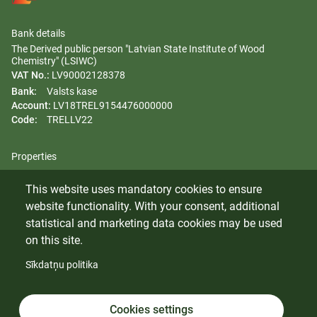
Bank details
The Derived public person "Latvian State Institute of Wood
Chemistry" (LSIWC)
VAT No.:
LV90002128378
Bank:
Valsts kase
Account:
LV18TREL9154476000000
Code:
TRELLV22
Properties
Regulation
This website uses mandatory cookies to ensure
Gender equality plan
website functionality. With your consent, additional
Whistleblowing
statistical and marketing data cookies may be used
on this site.
Sīkdatņu politika
© 2024 Latvian State Institute of Wood Chemistry. All rights
reserved.
Cookies
Cookies settings