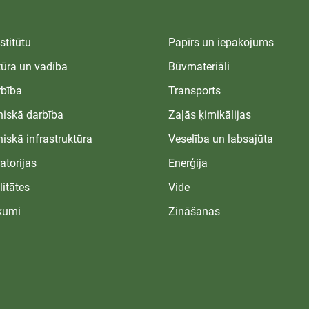
ķermeņa skaistumkopšanas produktu un unikālas
zem
cē
kosmētikas izejvielas izstrāde” ietvaros sadarbībā
ene
ā
ar AS Latvijas Finieris un SIA Labrains. Projekta
ilg
stitūtu
Papīrs un iepakojums
mērķis ir izstrādāt jaunas kosmētikas...
efe
tūra un vadība
Būvmateriāli
bība
Transports
niskā darbība
Zaļās ķimikālijas
niskā infrastruktūra
Veselība un labsajūta
atorijas
Enerģija
litātes
Vide
kumi
Zināšanas