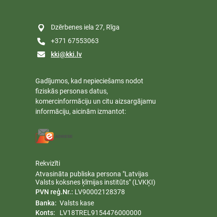
as pievienotās vērtības produktiem, piemēram,
rģijas ieguvei. FIBRIX projekta mērķis ir attīstīt
Dzērbenes iela 27, Rīga
tspējīgus risinājumus, kas ļautu šos resursus
ktīvāk izmantot un...
+371 67553063
kki@kki.lv
Gadījumos, kad nepieciešams nodot
fiziskās personas datus,
komercinformāciju un citu aizsargājamu
informāciju, aicinām izmantot:
Rekvizīti
Atvasināta publiska persona "Latvijas
Valsts koksnes ķīmijas institūts" (LVKĶI)
PVN reģ.Nr.:
LV90002128378
Banka:
Valsts kase
Konts:
LV18TREL9154476000000