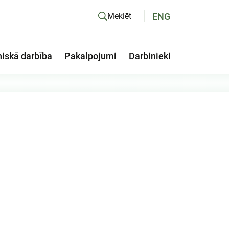
ENG
Meklēt
niskā darbība
Pakalpojumi
Darbinieki