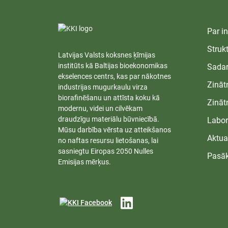
pētnieks Ralfs Pomilovskis un zinātniskais
asistents Kalvis Liepiņš. Uģis Cābulis konferen
prezentēja Latvijas Zinātnes padomes finansēt
Par in
projekta PUR4LH2 (Nr. LZP-2024/1-0652)
Struk
Latvijas Valsts koksnes ķīmijas
rezultātus, iepazīstinot...
institūts kā Baltijas bioekonomikas
Sadar
ekselences centrs, kas par nākotnes
Zināt
industrijas mugurkaulu virza
biorafinēšanu un attīsta koku kā
Zināt
modernu, videi un cilvēkam
draudzīgu materiālu būvniecībā.
Labor
Mūsu darbība vērsta uz atteikšanos
Aktua
no naftas resursu lietošanas, lai
sasniegtu Eiropas 2050 Nulles
Pasā
Emisijas mērķus.