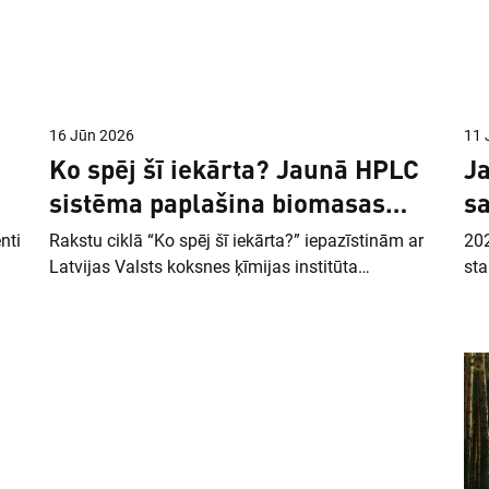
16 Jūn 2026
11 
Ko spēj šī iekārta? Jaunā HPLC
Ja
sistēma paplašina biomasas
sa
analīžu iespējas
p
nti
Rakstu ciklā “Ko spēj šī iekārta?” iepazīstinām ar
202
tī
Latvijas Valsts koksnes ķīmijas institūta
sta
tā,
laboratorijas iekārtu modernizāciju un
Ģen
jauniegūtajām iekārtām. Šoreiz stāstām par
ķīm
as,
augstefektīvās šķidruma hromatogrāfijas (HPLC)
zin
ju
sistēmu. Jaunā iekārta tiks izmantota
asa
ku
biorafinēšanas pētījumos, lai noteiktu izejas
CHE
biomasas un biomasas pārstrādes procesos
pēt
iegūto produktu ķīmisko sastāvu un koncentrāciju.
kop
gam
Iegūtie dati ir būtiski procesu optimizēšanai un
un 