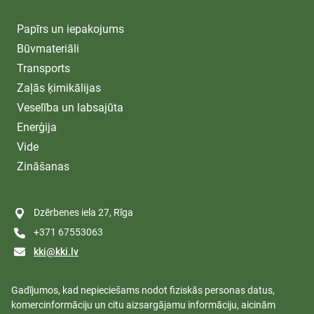
Papīrs un iepakojums
Būvmateriāli
Transports
Zaļās ķimikālijas
Veselība un labsajūta
Enerģija
Vide
Zināšanas
Dzērbenes iela 27, Rīga
+371 67553063
kki@kki.lv
Gadījumos, kad nepieciešams nodot fiziskās personas datus,
komercinformāciju un citu aizsargājamu informāciju, aicinām