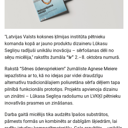
"Latvijas Valsts koksnes ķīmijas institūta pētnieku
komanda kopā ar jauno produktu dizaineru Lūkasu
Segliņu radījuši unikālu inovāciju – sērfošanas dēli no
sēņu micēlija," rakstīts žurnāla
“Ir”
2.–8. oktobra numurā.
Rakstā “Sēnes ūdenspriekiem” žurnāliste Agnese Meiere
iepazīstina ar to, kā no idejas par videi draudzīgu
alternatīvu tradicionālajiem poliuretāna sērfa dēļiem tapa
pilnībā funkcionāls prototips. Projekts apvienoja dizainu
un zinātni – Lūkasa Segliņa radošumu un LVKĶI pētnieku
inovatīvās prasmes un zināšanas.
Darba gaitā micēlijs tika audzēts īpašos substrātos,
pārnests formās un kombinēts ar dabīgām šķiedrām, lai