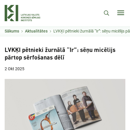
Pārlekt uz galveno saturu
Sākums
Aktualitātes
LVKĶI pētnieki žurnālā “Ir”: sēņu micēlijs p
LVKĶI pētnieki žurnālā “Ir”: sēņu micēlijs
pārtop sērfošanas dēlī
2 Okt 2025