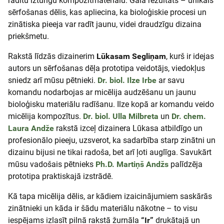
radītu izturīgu kompozītmateriālu. Gala rezultāts – unikāls
sērfošanas dēlis, kas apliecina, ka bioloģiskie procesi un
zinātiska pieeja var radīt jaunu, videi draudzīgu dizaina
priekšmetu.
Rakstā līdzās dizainerim
Lūkasam Segliņam
, kurš ir idejas
autors un sērfošanas dēļa prototipa veidotājs, viedokļus
sniedz arī mūsu pētnieki.
Dr. biol.
Ilze Irbe
ar savu
komandu nodarbojas ar micēlija audzēšanu un jaunu
bioloģisku materiālu radīšanu. Ilze kopā ar komandu veido
micēlija kompozītus.
Dr. biol. Ulla Milbreta
un
Dr. chem.
Laura Andže
rakstā izceļ dizainera Lūkasa atbildīgo un
profesionālo pieeju, uzsverot, ka sadarbība starp zinātni un
dizainu bijusi ne tikai radoša, bet arī ļoti auglīga. Savukārt
mūsu vadošais pētnieks
Ph.D.
Martiņš Andžs
palīdzēja
prototipa praktiskajā izstrādē.
Kā tapa micēlija dēlis, ar kādiem izaicinājumiem saskārās
zinātnieki un kāda ir šādu materiālu nākotne – to visu
iespējams izlasīt pilnā rakstā žurnāla
“Ir”
drukātajā un