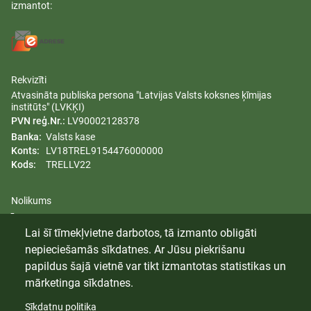
izmantot:
Rekvizīti
Atvasināta publiska persona "Latvijas Valsts koksnes ķīmijas
institūts" (LVKĶI)
PVN reģ.Nr.:
LV90002128378
Banka:
Valsts kase
Konts:
LV18TREL9154476000000
Kods:
TRELLV22
Nolikums
Īpašumi
Lai šī tīmekļvietne darbotos, tā izmanto obligāti
Dzimumu līdztiesības plāns
nepieciešamās sīkdatnes. Ar Jūsu piekrišanu
Trauksmes celšana
papildus šajā vietnē var tikt izmantotas statistikas un
mārketinga sīkdatnes.
Sīkdatņu politika
© 2024 Latvijas Valsts Koksnes Ķīmijas Institūts. Visas tiesības