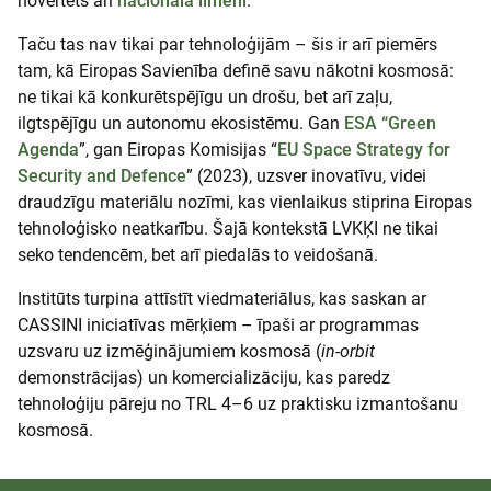
novērtēts arī
nacionālā līmenī
.
Taču tas nav tikai par tehnoloģijām – šis ir arī piemērs
tam, kā Eiropas Savienība definē savu nākotni kosmosā:
ne tikai kā konkurētspējīgu un drošu, bet arī zaļu,
ilgtspējīgu un autonomu ekosistēmu. Gan
ESA “Green
Agenda
”, gan Eiropas Komisijas “
EU Space Strategy for
Security and Defence
” (2023), uzsver inovatīvu, videi
draudzīgu materiālu nozīmi, kas vienlaikus stiprina Eiropas
tehnoloģisko neatkarību. Šajā kontekstā LVKĶI ne tikai
seko tendencēm, bet arī piedalās to veidošanā.
Institūts turpina attīstīt viedmateriālus, kas saskan ar
CASSINI iniciatīvas mērķiem – īpaši ar programmas
uzsvaru uz izmēģinājumiem kosmosā (
in-orbit
demonstrācijas) un komercializāciju, kas paredz
tehnoloģiju pāreju no TRL 4–6 uz praktisku izmantošanu
kosmosā.