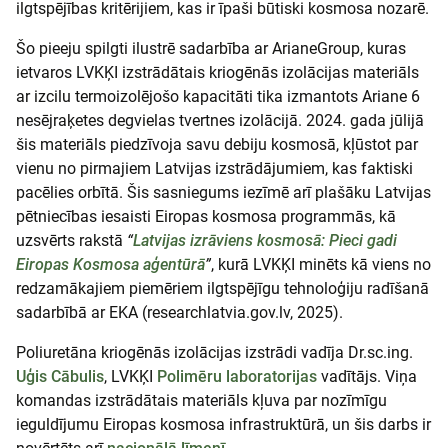
ilgtspējības kritērijiem, kas ir īpaši būtiski kosmosa nozarē.
Šo pieeju spilgti ilustrē sadarbība ar ArianeGroup, kuras
ietvaros LVKĶI izstrādātais kriogēnās izolācijas materiāls
ar izcilu termoizolējošo kapacitāti tika izmantots Ariane 6
nesējraķetes degvielas tvertnes izolācijā. 2024. gada jūlijā
šis materiāls piedzīvoja savu debiju kosmosā, kļūstot par
vienu no pirmajiem Latvijas izstrādājumiem, kas faktiski
pacēlies orbītā. Šis sasniegums iezīmē arī plašāku Latvijas
pētniecības iesaisti Eiropas kosmosa programmās, kā
uzsvērts rakstā
“
Latvijas izrāviens kosmosā: Pieci gadi
Eiropas Kosmosa aģentūrā
”
, kurā LVKĶI minēts kā viens no
redzamākajiem piemēriem ilgtspējīgu tehnoloģiju radīšanā
sadarbībā ar EKA (researchlatvia.gov.lv, 2025).
Poliuretāna kriogēnās izolācijas izstrādi vadīja Dr.sc.ing.
Uģis Cābulis
, LVKĶI
Polimēru laboratorijas
vadītājs. Viņa
komandas izstrādātais materiāls kļuva par nozīmīgu
ieguldījumu Eiropas kosmosa infrastruktūrā, un šis darbs ir