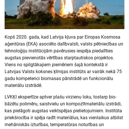
Kopš 2020. gada, kad Latvija kļuva par Eiropas Kosmosa
aģentūras (EKA) asociēto dalībvalsti, valsts pētniecības un
tehnoloģiju institūcijām pavērusies iespēja piedalīties
augstas pievienotās vērtības starptautiskos projektos.
Viens no spilgtākajiem piemēriem šajā kontekstā ir
Latvijas Valsts koksnes ķīmijas institūts ar vairāk nekā 75
gadu kompetenci biomasas pārstrādē un funkcionālu
materiālu izstrādē.
LVKĶI ekspertīze aptver plašu virzienu loku, tostarp bio-
bāzētu polimēru, saistvielu un kompozītmateriālu izstrādi,
kas pielāgoti augstas veiktspējas pielietojumiem. Institūta
priekšrocība ir spēja radīt materiālus, kas vienlaikus atbilst
mehāniskās izturības, temperatūras noturības un