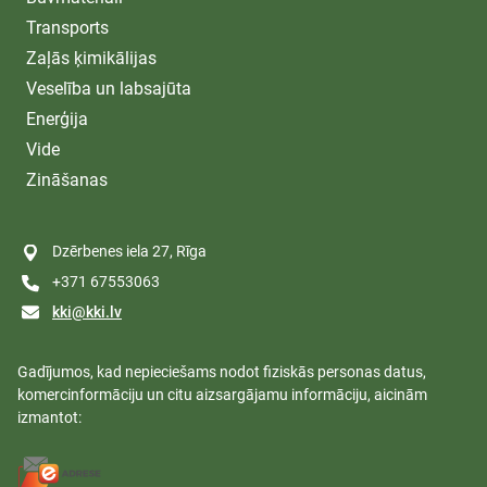
Transports
Zaļās ķimikālijas
Veselība un labsajūta
Enerģija
Vide
Zināšanas
Dzērbenes iela 27, Rīga
+371 67553063
kki@kki.lv
Gadījumos, kad nepieciešams nodot fiziskās personas datus,
komercinformāciju un citu aizsargājamu informāciju, aicinām
izmantot: