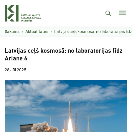
Pārlekt uz galveno saturu
Sākums
Aktualitātes
Latvijas ceļš kosmosā: no laboratorijas līdz
Latvijas ceļš kosmosā: no laboratorijas līdz
Ariane 6
28 Jūl 2025