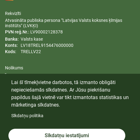
Rekvizīti
Atvasināta publiska persona "Latvijas Valsts koksnes ķīmijas
institūts" (LVKĶI)
PVN reģ.Nr.:
LV90002128378
Banka:
Valsts kase
Konts:
LV18TREL9154476000000
Kods:
TRELLV22
Nolikums
Īpašumi
Lai šī tīmekļvietne darbotos, tā izmanto obligāti
Dzimumu līdztiesības plāns
nepieciešamās sīkdatnes. Ar Jūsu piekrišanu
Trauksmes celšana
papildus šajā vietnē var tikt izmantotas statistikas un
mārketinga sīkdatnes.
Sīkdatņu politika
© 2024 Latvijas Valsts Koksnes Ķīmijas Institūts. Visas tiesības
aizsargātas.
Sīkdatnes
Sīkdatņu iestatījumi