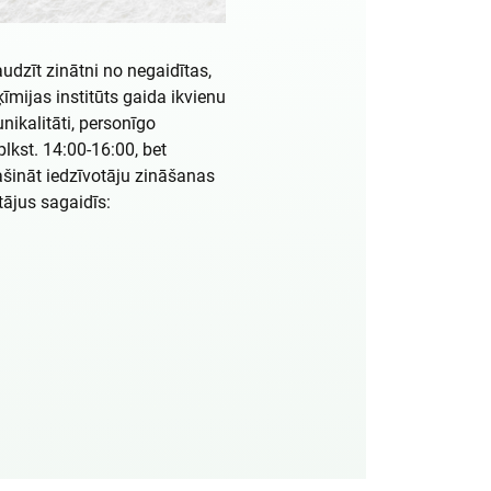
udzīt zinātni no negaidītas,
mijas institūts gaida ikvienu
nikalitāti, personīgo
lkst. 14:00-16:00, bet
lašināt iedzīvotāju zināšanas
tājus sagaidīs: