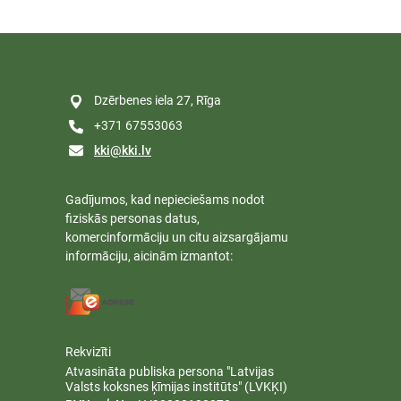
Dzērbenes iela 27, Rīga
+371 67553063
kki@kki.lv
Gadījumos, kad nepieciešams nodot
fiziskās personas datus,
komercinformāciju un citu aizsargājamu
informāciju, aicinām izmantot:
Rekvizīti
Atvasināta publiska persona "Latvijas
Valsts koksnes ķīmijas institūts" (LVKĶI)