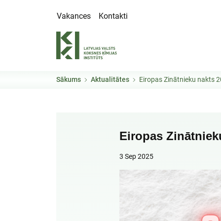
Pārlekt uz galveno saturu
Vakances
Kontakti
Sākums
Aktualitātes
Eiropas Zinātnieku nakts 
Eiropas Zinātniek
3 Sep 2025