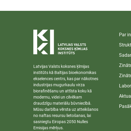
Par in
Struk
Sadar
Zināt
Latvijas Valsts koksnes ķīmijas
institūts kā Baltijas bioekonomikas
Zināt
ekselences centrs, kas par nākotnes
industrijas mugurkaulu virza
Labor
biorafinēšanu un attīsta koku kā
Aktua
modernu, videi un cilvēkam
draudzīgu materiālu būvniecībā.
Pasā
Mūsu darbība vērsta uz atteikšanos
no naftas resursu lietošanas, lai
sasniegtu Eiropas 2050 Nulles
Emisijas mērķus.