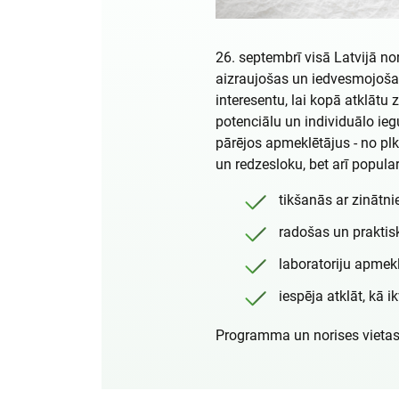
26. septembrī visā Latvijā no
aizraujošas un iedvesmojošas
interesentu, lai kopā atklātu 
potenciālu un individuālo ieg
pārējos apmeklētājus - no plk
un redzesloku, bet arī popul
tikšanās ar zinātni
radošas un praktisk
laboratoriju apmek
iespēja atklāt, kā 
Programma un norises vieta