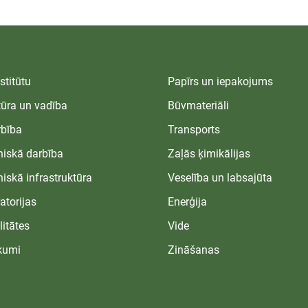
stitūtu
Papīrs un iepakojums
tūra un vadība
Būvmateriāli
bība
Transports
niskā darbība
Zaļās ķimikālijas
niskā infrastruktūra
Veselība un labsajūta
atorijas
Enerģija
litātes
Vide
kumi
Zināšanas