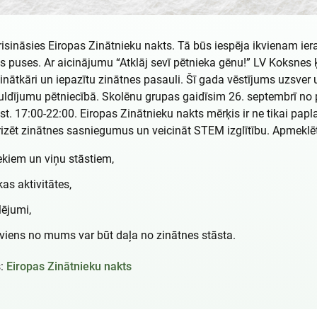
risināsies Eiropas Zinātnieku nakts. Tā būs iespēja ikvienam iera
 puses. Ar aicinājumu “Atklāj sevī pētnieka gēnu!” LV Koksnes ķī
zinātkāri un iepazītu zinātnes pasauli. Šī gada vēstījums uzsver u
uldījumu pētniecībā. Skolēnu grupas gaidīsim 26. septembrī no p
st. 17:00-22:00. Eiropas Zinātnieku nakts mērķis ir ne tikai pap
arizēt zinātnes sasniegumus un veicināt STEM izglītību. Apmeklē
ekiem un viņu stāstiem,
as aktivitātes,
lējumi,
ikviens no mums var būt daļa no zinātnes stāsta.
s:
Eiropas Zinātnieku nakts