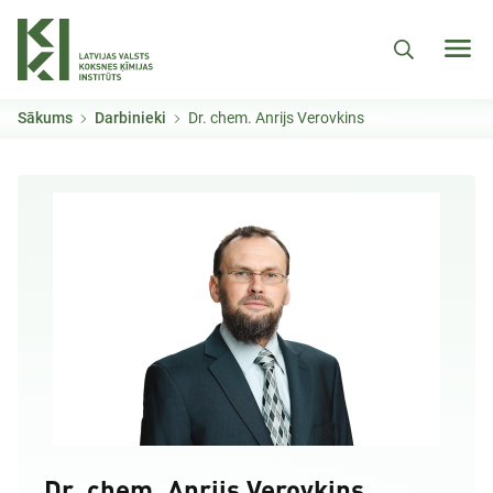
Pārlekt uz galveno saturu
Sākums
Darbinieki
Dr. chem. Anrijs Verovkins
Dr. chem. Anrijs Verovkins