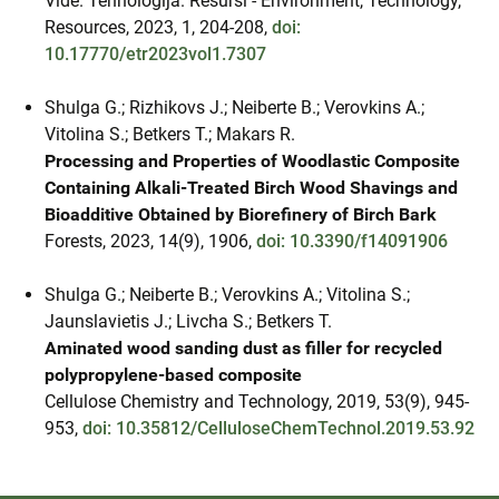
Vide. Tehnologija. Resursi - Environment, Technology,
Resources, 2023, 1, 204-208,
doi:
10.17770/etr2023vol1.7307
Shulga G.; Rizhikovs J.; Neiberte B.; Verovkins A.;
Vitolina S.; Betkers T.; Makars R.
Processing and Properties of Woodlastic Composite
Containing Alkali-Treated Birch Wood Shavings and
Bioadditive Obtained by Biorefinery of Birch Bark
Forests, 2023, 14(9), 1906,
doi: 10.3390/f14091906
Shulga G.; Neiberte B.; Verovkins A.; Vitolina S.;
Jaunslavietis J.; Livcha S.; Betkers T.
Aminated wood sanding dust as filler for recycled
polypropylene-based composite
Cellulose Chemistry and Technology, 2019, 53(9), 945-
953,
doi: 10.35812/CelluloseChemTechnol.2019.53.92