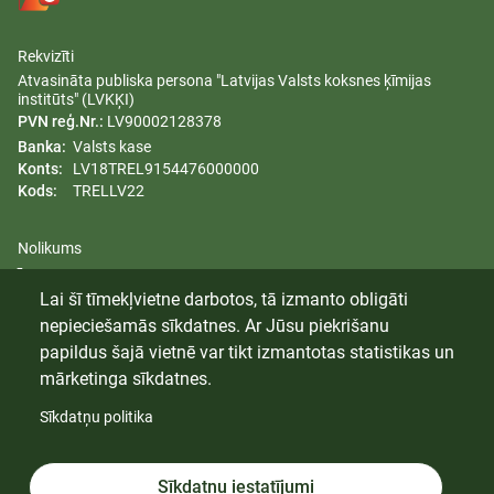
Rekvizīti
Atvasināta publiska persona "Latvijas Valsts koksnes ķīmijas
institūts" (LVKĶI)
PVN reģ.Nr.:
LV90002128378
Banka:
Valsts kase
Konts:
LV18TREL9154476000000
Kods:
TRELLV22
Nolikums
Īpašumi
Lai šī tīmekļvietne darbotos, tā izmanto obligāti
Dzimumu līdztiesības plāns
nepieciešamās sīkdatnes. Ar Jūsu piekrišanu
Trauksmes celšana
papildus šajā vietnē var tikt izmantotas statistikas un
mārketinga sīkdatnes.
Sīkdatņu politika
© 2024 Latvijas Valsts Koksnes Ķīmijas Institūts. Visas tiesības
aizsargātas.
Sīkdatnes
Sīkdatņu iestatījumi