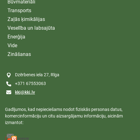
Būvmateriāli
Transports
Zaļās ķimikālijas
Veselība un labsajūta
Enerģija
Vide
Zināšanas
Dzērbenes iela 27, Rīga
+371 67553063
kki@kki.lv
Gadījumos, kad nepieciešams nodot fiziskās personas datus,
komercinformāciju un citu aizsargājamu informāciju, aicinām
izmantot: