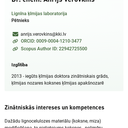
Lignīna ķīmijas laboratorija
Pētnieks
anrijs.verovkins@kki.lv
ORCID: 0009-0004-1210-3477
Scopus Author ID: 22942725500
Izglītība
2013 - iegūts ķīmijas doktora zinātniskais grāds,
ķīmijas nozares koksnes ķīmijas apakšnozarē
Zinātniskās intereses un kompetences
Dažādu lignocelulozes materiālu (koksne, miza)
modificēšana, to pielietojums koksnes - polimēru