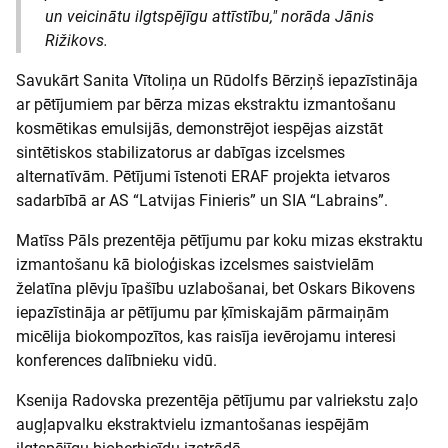
un veicinātu ilgtspējīgu attīstību,"
norāda Jānis
Rižikovs.
Savukārt Sanita Vītoliņa un Rūdolfs Bērziņš iepazīstināja
ar pētījumiem par bērza mizas ekstraktu izmantošanu
kosmētikas emulsijās, demonstrējot iespējas aizstāt
sintētiskos stabilizatorus ar dabīgas izcelsmes
alternatīvām. Pētījumi īstenoti ERAF projekta ietvaros
sadarbībā ar AS “Latvijas Finieris” un SIA “Labrains”.
Matīss Pāls prezentēja pētījumu par koku mizas ekstraktu
izmantošanu kā bioloģiskas izcelsmes saistvielām
želatīna plēvju īpašību uzlabošanai, bet Oskars Bikovens
iepazīstināja ar pētījumu par ķīmiskajām pārmaiņām
micēlija biokompozītos, kas raisīja ievērojamu interesi
konferences dalībnieku vidū.
Ksenija Radovska prezentēja pētījumu par valriekstu zaļo
augļapvalku ekstraktvielu izmantošanas iespējām