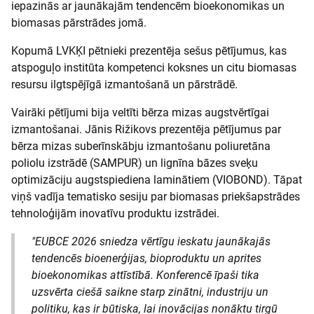
iepazinās ar jaunākajām tendencēm bioekonomikas un
biomasas pārstrādes jomā.
Kopumā LVKĶI pētnieki prezentēja sešus pētījumus, kas
atspoguļo institūta kompetenci koksnes un citu biomasas
resursu ilgtspējīgā izmantošanā un pārstrādē.
Vairāki pētījumi bija veltīti bērza mizas augstvērtīgai
izmantošanai. Jānis Rižikovs prezentēja pētījumus par
bērza mizas suberīnskābju izmantošanu poliuretāna
poliolu izstrādē (SAMPUR) un lignīna bāzes sveķu
optimizāciju augstspiediena laminātiem (VIOBOND). Tāpat
viņš vadīja tematisko sesiju par biomasas priekšapstrādes
tehnoloģijām inovatīvu produktu izstrādei.
"EUBCE 2026 sniedza vērtīgu ieskatu jaunākajās
tendencēs bioenerģijas, bioproduktu un aprites
bioekonomikas attīstībā. Konferencē īpaši tika
uzsvērta ciešā saikne starp zinātni, industriju un
politiku, kas ir būtiska, lai inovācijas nonāktu tirgū