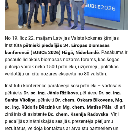
No 19. līdz 22. maijam Latvijas Valsts koksnes ķīmijas
institūta
pētnieki piedalījās 34. Eiropas Biomasas
konferencē (EUBCE 2026) Hāgā, Nīderlandē
. Pasākums ir
pasaulē lielākais biomasas nozares forums, kas šogad
pulcēja vairāk nekā 1500 pētnieku, uzņēmēju, politikas
veidotāju un citu nozares ekspertu no 80 valstīm.
Institūtu konferencē pārstāvēja seši pētnieki – vadošais
pētnieks
Dr. sc. ing. Jānis Rižikovs
, pētniece
Dr. sc. ing.
Sanita Vītoliņa
, pētnieki
Dr. chem. Oskars Bikovens, Mg.
sc. ing. Rūdolfs Bērziņš
un
Mg. chem. Matīss Pāls
, kā arī
zinātniskā asistente
Bc. chem. Ksenija Radovska
. Viņi
piedalījās zinātniskajās sesijās, prezentēja pētījumu
rezultātus, veidoja kontaktus ar ārvalstu partneriem un