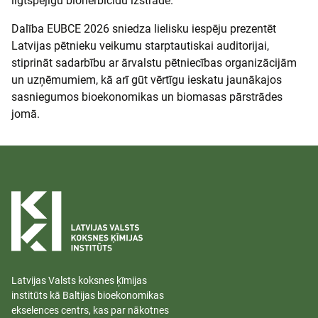
ilgtspējīgu bioherbicīdu izstrādē.
Dalība EUBCE 2026 sniedza lielisku iespēju prezentēt
Latvijas pētnieku veikumu starptautiskai auditorijai,
stiprināt sadarbību ar ārvalstu pētniecības organizācijām
un uzņēmumiem, kā arī gūt vērtīgu ieskatu jaunākajos
sasniegumos bioekonomikas un biomasas pārstrādes
jomā.
Latvijas Valsts koksnes ķīmijas
institūts kā Baltijas bioekonomikas
ekselences centrs, kas par nākotnes