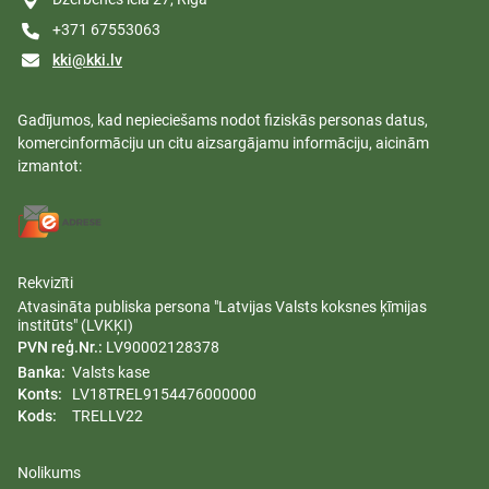
+371 67553063
kki@kki.lv
Gadījumos, kad nepieciešams nodot fiziskās personas datus,
komercinformāciju un citu aizsargājamu informāciju, aicinām
izmantot:
Rekvizīti
Atvasināta publiska persona "Latvijas Valsts koksnes ķīmijas
institūts" (LVKĶI)
PVN reģ.Nr.:
LV90002128378
Banka:
Valsts kase
Konts:
LV18TREL9154476000000
Kods:
TRELLV22
Nolikums