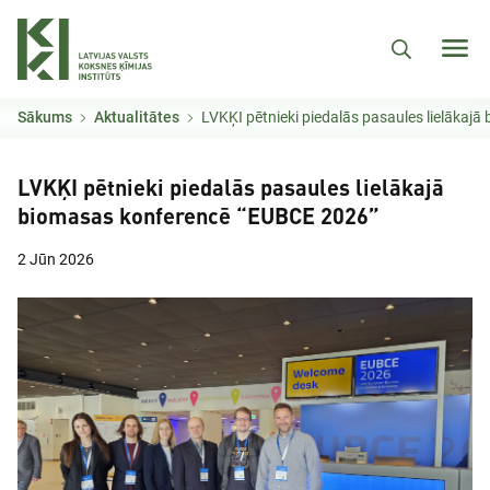
Pārlekt uz galveno saturu
Sākums
Aktualitātes
LVKĶI pētnieki piedalās pasaules lielākajā biomasas 
LVKĶI pētnieki piedalās pasaules lielākajā
biomasas konferencē “EUBCE 2026”
2 Jūn 2026