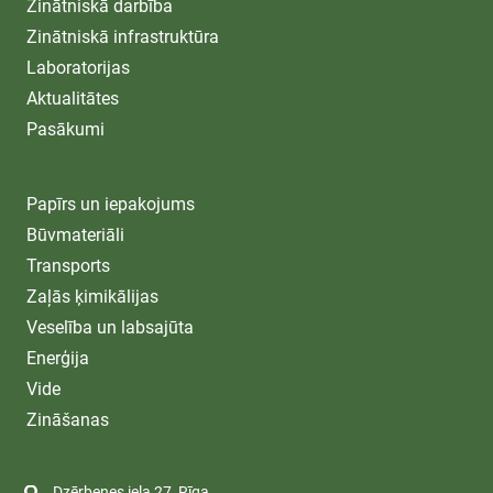
Zinātniskā darbība
Zinātniskā infrastruktūra
Laboratorijas
Aktualitātes
Pasākumi
Papīrs un iepakojums
Būvmateriāli
Transports
Zaļās ķimikālijas
Veselība un labsajūta
Enerģija
Vide
Zināšanas
Dzērbenes iela 27, Rīga