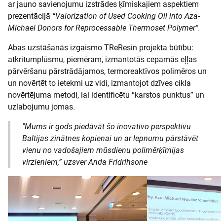
ar jauno savienojumu izstrādes ķīmiskajiem aspektiem
prezentācijā
“Valorization of Used Cooking Oil into Aza-
Michael Donors for Reprocessable Thermoset Polymer”.
Abas uzstāšanās izgaismo TReResin projekta būtību:
atkritumplūsmu, piemēram, izmantotās cepamās eļļas
pārvēršanu pārstrādājamos, termoreaktīvos polimēros un
un novērtēt to ietekmi uz vidi, izmantojot dzīves cikla
novērtējuma metodi, lai identificētu “karstos punktus” un
uzlabojumu jomas.
"Mums ir gods piedāvāt šo inovatīvo perspektīvu
Baltijas zinātnes kopienai un ar lepnumu pārstāvēt
vienu no vadošajiem mūsdienu polimērķīmijas
virzieniem,” uzsver Anda Fridrihsone