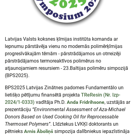
Latvijas Valsts koksnes ķīmijas institūta komanda ar
lepnumu pārstāvēja vienu no modernās polimērķīmijas
progresīvākajām tēmām - pārstrādājamos un otrreizēji
pārstrādājamos termoreaktīvos polimērus no
atjaunojamiem resursiem - 23.Baltijas polimēru simpozijā
(BPS2025).
BPS2025 Latvijas Zinātnes padomes Fundamentālo un
lietišķo pētījumu finansētā projekta
TReResin (Nr. lzp-
2024/1-0333)
vadītāja Ph.D.
Anda Fridrihsone
, uzstājās ar
prezentāciju
“Environmental Assessment of Aza-Michael
Donors Based on Used Cooking Oil for Reprocessable
Thermoset Polymers”
. Līdztekus LVKĶI doktorants un
pētnieks
Arnis Āboliņš
simpozija dalībniekus iepazīstināja