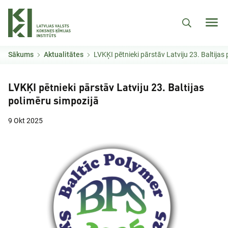
Pārlekt uz galveno saturu
Sākums
Aktualitātes
LVKĶI pētnieki pārstāv Latviju 23. Baltijas
LVKĶI pētnieki pārstāv Latviju 23. Baltijas
polimēru simpozijā
9 Okt 2025