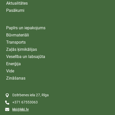
Aktualitātes
Pasākumi
Papīrs un iepakojums
Būvmateriāli
Transports
Zaļās ķimikālijas
Veselība un labsajūta
Enerģija
Vide
Zināšanas
Dzērbenes iela 27, Rīga
+371 67553063
kki@kki.lv