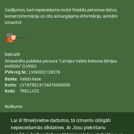
Gadījumos, kad nepieciešams nodot fiziskās personas datus,
komercinformāciju un citu aizsargājamu informāciju, aicinām
izmantot:
Rekvizīti
Atvasināta publiska persona "Latvijas Valsts koksnes ķīmijas
institūts" (LVKĶI)
PVN reģ.Nr.:
LV90002128378
Banka:
Valsts kase
Konts:
LV18TREL9154476000000
Kods:
TRELLV22
Nolikums
Īpašumi
Lai šī tīmekļvietne darbotos, tā izmanto obligāti
Dzimumu līdztiesības plāns
nepieciešamās sīkdatnes. Ar Jūsu piekrišanu
Trauksmes celšana