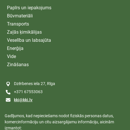
Papīrs un iepakojums
Būvmateriāli
Transports
Zaļās ķimikālijas
Veselība un labsajūta
Enerģija
Vide
Zināšanas
Dzērbenes iela 27, Rīga
+371 67553063
kki@kki.lv
Gadījumos, kad nepieciešams nodot fiziskās personas datus,
komercinformāciju un citu aizsargājamu informāciju, aicinām
izmantot: