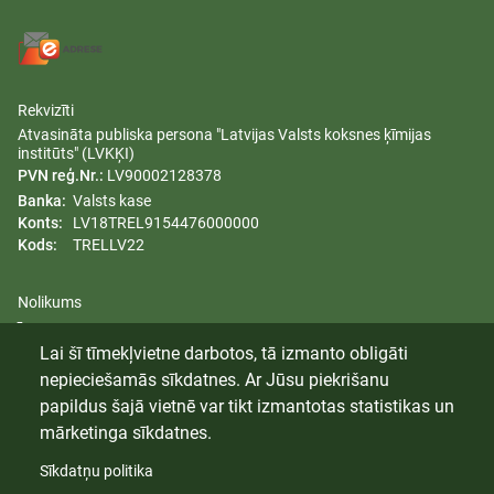
Rekvizīti
Atvasināta publiska persona "Latvijas Valsts koksnes ķīmijas
institūts" (LVKĶI)
PVN reģ.Nr.:
LV90002128378
Banka:
Valsts kase
Konts:
LV18TREL9154476000000
Kods:
TRELLV22
Nolikums
Īpašumi
Lai šī tīmekļvietne darbotos, tā izmanto obligāti
Dzimumu līdztiesības plāns
nepieciešamās sīkdatnes. Ar Jūsu piekrišanu
Trauksmes celšana
papildus šajā vietnē var tikt izmantotas statistikas un
mārketinga sīkdatnes.
Sīkdatņu politika
© 2024 Latvijas Valsts Koksnes Ķīmijas Institūts. Visas tiesības