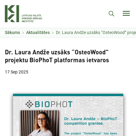
Pārlekt uz galveno saturu
Sākums
Aktualitātes
Dr. Laura Andže uzsāks “OsteoWood” projektu BioPh
Dr. Laura Andže uzsāks “OsteoWood”
projektu BioPhoT platformas ietvaros
17 Sep 2025