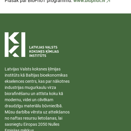
Plašāk par BioPhoT programmu:
www.biophot.lv
Latvijas Valsts koksnes ķīmijas
institūts kā Baltijas bioekonomikas
ekselences centrs, kas par nākotnes
industrijas mugurkaulu virza
biorafinēšanu un attīsta koku kā
modernu, videi un cilvēkam
draudzīgu materiālu būvniecībā.
Mūsu darbība vērsta uz atteikšanos
no naftas resursu lietošanas, lai
sasniegtu Eiropas 2050 Nulles
Emisijas mērķus.