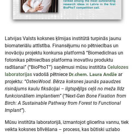
Latvijas Valsts koksnes ķīmijas institūtā turpinās jaunu
biomateriālu attīstība. Finansējumu no pētniecības un
inovāciju projektu konkursa platformā “Biomedicīnas un
fotonikas pētniecības platforma inovatīvu produktu
radīšanai” (“BioPhoT”) saņēmusi mūsu institūta
Celulozes
laboratorijas
vadošā pētniece
Dr.chem. Laura Andže
ar
projektu:
“OsteoWood. Bērza koksnes jaunās paaudzes
risinājums kaulu fiksācijai – ilgtspējīgs ceļš no meža līdz
funkcionāliem implantiem”
(
“Next-Gen Bone Fixation from
Birch: A Sustainable Pathway from Forest to Functional
Implant”
).
Mūsu institūta laboratorijā, izmantojot glicerīna vannu, tiek
veikta koksnes blīvēšana – process, kas būtiski uzlabo