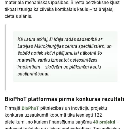
materiāla mehāniskās īpašības. Blīvētā bērzkoksne kļūst
tikpat izturīga kā cilvēka kortikālais kauls – tā ārējais,
cietais slānis.
Kā Laura atklāj, šī ideja radās sadarbībā ar
Latvijas Mikroķirurģijas centra speciālistiem, un
šobrīd notiek aktīvi pētījumi, lai nākotnē šo
materiālu varētu izmantot osteosintēzes
implantiem – skrūvēm un plāksnēm kaulu
sastiprināšanai.
BioPhoT platformas pirmā konkursa rezultāti
Pirmajā
BioPhoT
pētniecības un inovāciju projektu
konkursa uzsaukumā kopumā tika iesniegti 122
pieteikumi, no kuriem finansējumu saņēma
40 projekti
–
aptuveni trešdaļa no visiem pretendentiem. Tas apliecina