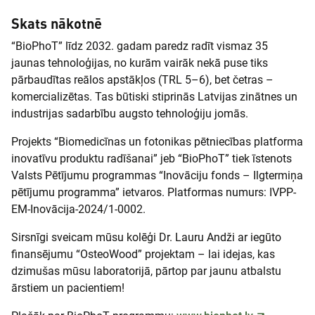
Skats nākotnē
“BioPhoT” līdz 2032. gadam paredz radīt vismaz 35
jaunas tehnoloģijas, no kurām vairāk nekā puse tiks
pārbaudītas reālos apstākļos (TRL 5–6), bet četras –
komercializētas. Tas būtiski stiprinās Latvijas zinātnes un
industrijas sadarbību augsto tehnoloģiju jomās.
Projekts “Biomedicīnas un fotonikas pētniecības platforma
inovatīvu produktu radīšanai” jeb “BioPhoT” tiek īstenots
Valsts Pētījumu programmas “Inovāciju fonds – Ilgtermiņa
pētījumu programma” ietvaros. Platformas numurs: IVPP-
EM-Inovācija-2024/1-0002.
Sirsnīgi sveicam mūsu kolēģi Dr. Lauru Andži ar iegūto
finansējumu “OsteoWood” projektam – lai idejas, kas
dzimušas mūsu laboratorijā, pārtop par jaunu atbalstu
ārstiem un pacientiem!