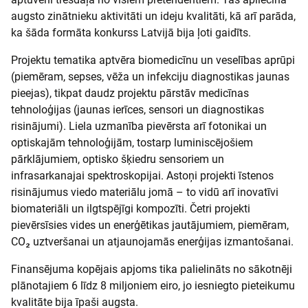
augsto zinātnieku aktivitāti un ideju kvalitāti, kā arī parāda,
ka šāda formāta konkurss Latvijā bija ļoti gaidīts.
Projektu tematika aptvēra biomedicīnu un veselības aprūpi
(piemēram, sepses, vēža un infekciju diagnostikas jaunas
pieejas), tikpat daudz projektu pārstāv medicīnas
tehnoloģijas (jaunas ierīces, sensori un diagnostikas
risinājumi). Liela uzmanība pievērsta arī fotonikai un
optiskajām tehnoloģijām, tostarp luminiscējošiem
pārklājumiem, optisko šķiedru sensoriem un
infrasarkanajai spektroskopijai. Astoņi projekti īstenos
risinājumus viedo materiālu jomā – to vidū arī inovatīvi
biomateriāli un ilgtspējīgi kompozīti. Četri projekti
pievērsīsies vides un enerģētikas jautājumiem, piemēram,
CO₂ uztveršanai un atjaunojamās enerģijas izmantošanai.
Finansējuma kopējais apjoms tika palielināts no sākotnēji
plānotajiem 6 līdz 8 miljoniem eiro, jo iesniegto pieteikumu
kvalitāte bija īpaši augsta.