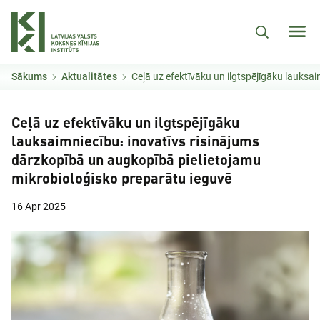
Pārlekt uz galveno saturu
Sākums
Aktualitātes
Ceļā uz efektīvāku un ilgtspējīgāku lauksaimniecību: inovatīvs risinājums dārzkopībā un augkopībā p
Ceļā uz efektīvāku un ilgtspējīgāku
lauksaimniecību: inovatīvs risinājums
dārzkopībā un augkopībā pielietojamu
mikrobioloģisko preparātu ieguvē
16 Apr 2025