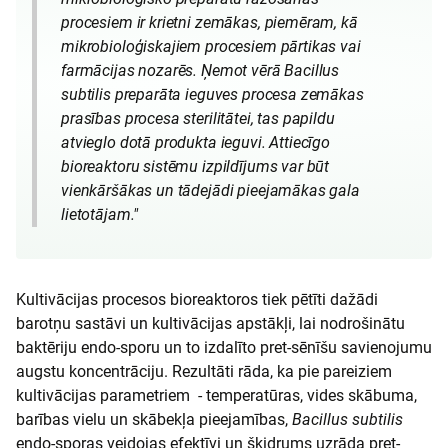
procesiem ir krietni zemākas, piemēram, kā
mikrobioloģiskajiem procesiem pārtikas vai
farmācijas nozarēs. Ņemot vērā
Bacillus
subtilis
preparāta ieguves procesa zemākas
prasības procesa sterilitātei, tas papildu
atvieglo dotā produkta ieguvi. Attiecīgo
bioreaktoru sistēmu izpildījums var būt
vienkāršākas un tādejādi pieejamākas gala
lietotājam."
Kultivācijas procesos bioreaktoros tiek pētīti dažādi
barotņu sastāvi un kultivācijas apstākļi, lai nodrošinātu
baktēriju endo-sporu un to izdalīto pret-sēnīšu savienojumu
augstu koncentrāciju. Rezultāti rāda, ka pie pareiziem
kultivācijas parametriem - temperatūras, vides skābuma,
barības vielu un skābekļa pieejamības,
Bacillus subtilis
endo-sporas veidojas efektīvi un šķidrums uzrāda pret-