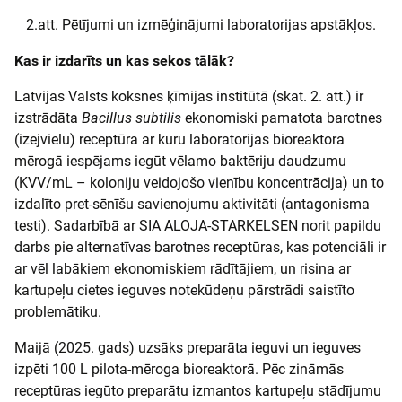
2.att. Pētījumi un izmēģinājumi laboratorijas apstākļos.
Kas ir izdarīts un kas sekos tālāk?
Latvijas Valsts koksnes ķīmijas institūtā (skat. 2. att.) ir
izstrādāta
Bacillus subtilis
ekonomiski pamatota barotnes
(izejvielu) receptūra ar kuru laboratorijas bioreaktora
mērogā iespējams iegūt vēlamo baktēriju daudzumu
(KVV/mL – koloniju veidojošo vienību koncentrācija) un to
izdalīto pret-sēnīšu savienojumu aktivitāti (antagonisma
testi). Sadarbībā ar SIA ALOJA-STARKELSEN norit papildu
darbs pie alternatīvas barotnes receptūras, kas potenciāli ir
ar vēl labākiem ekonomiskiem rādītājiem, un risina ar
kartupeļu cietes ieguves notekūdeņu pārstrādi saistīto
problemātiku.
Maijā (2025. gads) uzsāks preparāta ieguvi un ieguves
izpēti 100 L pilota-mēroga bioreaktorā. Pēc zināmās
receptūras iegūto preparātu izmantos kartupeļu stādījumu