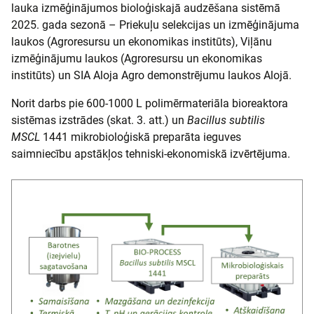
lauka izmēģinājumos bioloģiskajā audzēšana sistēmā
2025. gada sezonā – Priekuļu selekcijas un izmēģinājuma
laukos (Agroresursu un ekonomikas institūts), Viļānu
izmēģinājumu laukos (Agroresursu un ekonomikas
institūts) un SIA Aloja Agro demonstrējumu laukos Alojā.
Norit darbs pie 600-1000 L polimērmateriāla bioreaktora
sistēmas izstrādes (skat. 3. att.) un
Bacillus subtilis
MSCL
1441 mikrobioloģiskā preparāta ieguves
saimniecību apstākļos tehniski-ekonomiskā izvērtējuma.