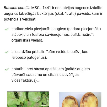
Bacillus subtilis
MSCL 1441 ir no Latvijas augsnes izdalīts
augsnes labvēlīgās baktērijas (skat. 1. att.) paveids, kam ir
potenciāls veicināt:
barības vielu pieejamību augiem (padara pieejamāku
slāpekļa un fosfora savienojumus, palīdz noārdīt
organiskās vielas),
aizsardzību pret slimībām (veido bioplēvi, kas
ierobežo patogēnus),
noturību pret stresa apstākļiem (palīdz augiem
pārvarēt sausumu un citas nelabvēlīgus
vides faktorus)..