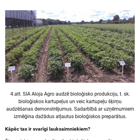
4.att. SIA Aloja Agro audzē bioloģisko produkciju, t. sk.
bioloģiskos kartupeļus un veic kartupeļu šķirņu
audzēšanas demonstrējumus. Sadarbībā ar uzņēmumiem
izmēģina dažādus atļautus bioloģiskos preparātus.
Kāpēc tas ir svarīgi lauksaimniekiem?