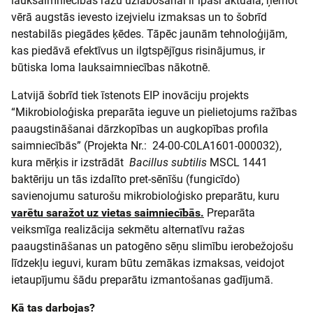
lauksaimniecības ražu uzlabošanai ir īpaši aktuāla, ņemot
vērā augstās ievesto izejvielu izmaksas un to šobrīd
nestabilās piegādes ķēdes. Tāpēc jaunām tehnoloģijām,
kas piedāvā efektīvus un ilgtspējīgus risinājumus, ir
būtiska loma lauksaimniecības nākotnē.
Latvijā šobrīd tiek īstenots EIP inovāciju projekts
“Mikrobioloģiska preparāta ieguve un pielietojums ražības
paaugstināšanai dārzkopības un augkopības profila
saimniecībās” (Projekta Nr.: 24-00-C0LA1601-000032),
kura mērķis ir izstrādāt
Bacillus subtilis
MSCL 1441
baktēriju un tās izdalīto pret-sēnīšu (fungicīdo)
savienojumu saturošu mikrobioloģisko preparātu, kuru
varētu saražot uz vietas saimniecībās.
Preparāta
veiksmīga realizācija sekmētu alternatīvu ražas
paaugstināšanas un patogēno sēņu slimību ierobežojošu
līdzekļu ieguvi, kuram būtu zemākas izmaksas, veidojot
ietaupījumu šādu preparātu izmantošanas gadījumā.
Kā tas darbojas?