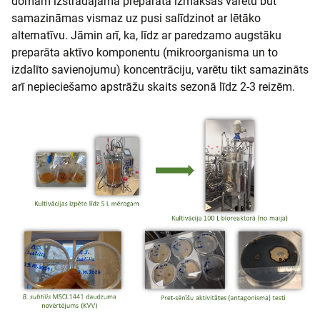
domām izstrādājamā preparāta izmaksas varētu būt
samazināmas vismaz uz pusi salīdzinot ar lētāko
alternatīvu. Jāmin arī, ka, līdz ar paredzamo augstāku
preparāta aktīvo komponentu (mikroorganisma un to
izdalīto savienojumu) koncentrāciju, varētu tikt samazināts
arī nepieciešamo apstrāžu skaits sezonā līdz 2-3 reizēm.