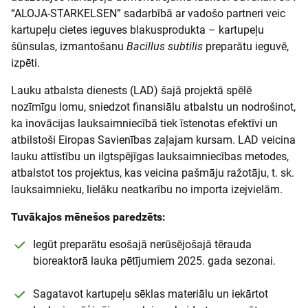
“ALOJA-STARKELSEN” sadarbībā ar vadošo partneri veic
kartupeļu cietes ieguves blakusprodukta – kartupeļu
šūnsulas, izmantošanu
Bacillus subtilis
preparātu ieguvē,
izpēti.
Lauku atbalsta dienests (LAD) šajā projektā spēlē
nozīmīgu lomu, sniedzot finansiālu atbalstu un nodrošinot,
ka inovācijas lauksaimniecībā tiek īstenotas efektīvi un
atbilstoši Eiropas Savienības zaļajam kursam. LAD veicina
lauku attīstību un ilgtspējīgas lauksaimniecības metodes,
atbalstot tos projektus, kas veicina pašmāju ražotāju, t. sk.
lauksaimnieku, lielāku neatkarību no importa izejvielām.
Tuvākajos mēnešos paredzēts:
Iegūt preparātu esošajā nerūsējošajā tērauda
bioreaktorā lauka pētījumiem 2025. gada sezonai.
Sagatavot kartupeļu sēklas materiālu un iekārtot