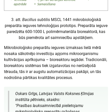
3. att.
Bacillus subtilis
MSCL 1441 mikrobioloģiskā
preparāta ieguves tehnoloģijas prototips. Preparāta ieguve
paredzēta 600-1000 L polimērmateriāla bioreaktorā, kas
būs piemērota arī saimniecību apstākļiem.
Mikrobioloģisko preparātu ieguves izmaksas lielā mērā
nosaka sākotnējo investīciju apjoms mikroorganismu
kultivācijas aprīkojuma – bioreaktoru iegādei. Tradicionāli,
bioreaktoru sistēmas tiek izgatavotas no nerūsējošā
tērauda, tās ir ar augstu automatizācijas pakāpi, un tās
nodrošina pārtikas kvalitātes procesus.
Oskars Grīgs, Latvijas Valsts Koksnes Ķīmijas
institūta pētnieks, skaidro:
"Prasības lauksaimniecībā pielietojamu
mikrobioloģisko preparātu ražošanas