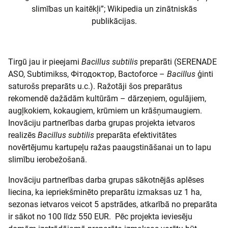
slimības un kaitēkļi”; Wikipedia un zinātniskās
publikācijas.
Tirgū jau ir pieejami
Bacillus subtilis
preparāti (SERENADE
ASO, Subtimikss, Фітодоктор, Bactoforce –
Bacillus
ģinti
saturošs preparāts u.c.). Ražotāji šos preparātus
rekomendē dažādām kultūrām – dārzeņiem, ogulājiem,
augļkokiem, kokaugiem, krūmiem un krāšņumaugiem.
Inovāciju partnerības darba grupas projekta ietvaros
realizēs
Bacillus subtilis
preparāta efektivitātes
novērtējumu kartupeļu ražas paaugstināšanai un to lapu
slimību ierobežošanā.
Inovāciju partnerības darba grupas sākotnējās aplēses
liecina, ka iepriekšminēto preparātu izmaksas uz 1 ha,
sezonas ietvaros veicot 5 apstrādes, atkarībā no preparāta
ir sākot no 100 līdz 550 EUR. Pēc projekta ieviesēju