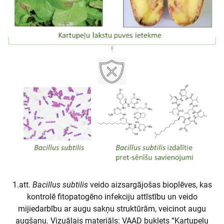
1.att.
Bacillus subtilis
veido aizsargājošas bioplēves, kas
kontrolē fitopatogēno infekciju attīstību un veido
mijiedarbību ar augu sakņu struktūrām, veicinot augu
augšanu. Vizuālais materiāls: VAAD buklets “Kartupeļu