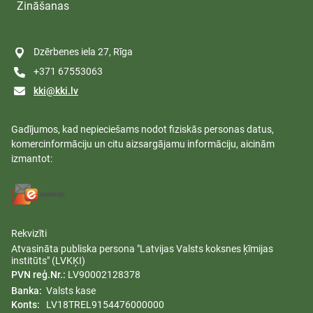
Zināšanas
Dzērbenes iela 27, Rīga
+371 67553063
kki@kki.lv
Gadījumos, kad nepieciešams nodot fiziskās personas datus,
komercinformāciju un citu aizsargājamu informāciju, aicinām
izmantot:
Rekvizīti
Atvasināta publiska persona "Latvijas Valsts koksnes ķīmijas
institūts" (LVKĶI)
PVN reģ.Nr.:
LV90002128378
Banka:
Valsts kase
Konts:
LV18TREL9154476000000