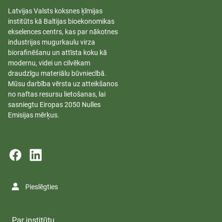
Latvijas Valsts koksnes ķīmijas
institūts kā Baltijas bioekonomikas
ekselences centrs, kas par nākotnes
industrijas mugurkaulu virza
biorafinēšanu un attīsta koku kā
modernu, videi un cilvēkam
draudzīgu materiālu būvniecībā.
Mūsu darbība vērsta uz atteikšanos
no naftas resursu lietošanas, lai
sasniegtu Eiropas 2050 Nulles
Emisijas mērķus.
Pieslēgties
Par institūtu