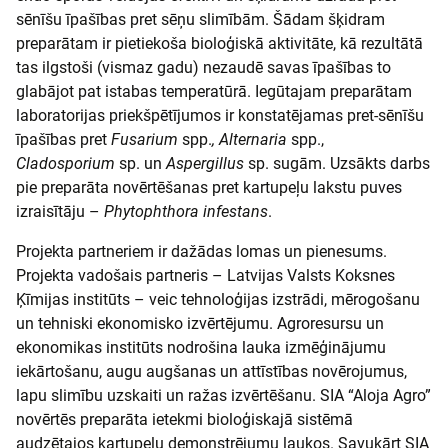
sēnīšu īpašības pret sēņu slimībām. Šādam šķidram
preparātam ir pietiekoša bioloģiskā aktivitāte, kā rezultātā
tas ilgstoši (vismaz gadu) nezaudē savas īpašības to
glabājot pat istabas temperatūrā. Iegūtajam preparātam
laboratorijas priekšpētījumos ir konstatējamas pret-sēnīšu
īpašības pret
Fusarium
spp.
, Alternaria
spp.,
Cladosporium
sp. un
Aspergillus
sp. sugām. Uzsākts darbs
pie preparāta novērtēšanas pret kartupeļu lakstu puves
izraisītāju –
Phytophthora infestans
.
Projekta partneriem ir dažādas lomas un pienesums.
Projekta vadošais partneris – Latvijas Valsts Koksnes
Ķīmijas institūts – veic tehnoloģijas izstrādi, mērogošanu
un tehniski ekonomisko izvērtējumu. Agroresursu un
ekonomikas institūts nodrošina lauka izmēģinājumu
iekārtošanu, augu augšanas un attīstības novērojumus,
lapu slimību uzskaiti un ražas izvērtēšanu. SIA “Aloja Agro”
novērtēs preparāta ietekmi bioloģiskajā sistēmā
audzētajos kartupeļu demonstrējumu laukos. Savukārt SIA