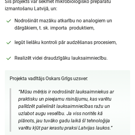
Šis projekts var sekmēt mikrobioloģisko preparātu
izmantošanu Latvijā, un:
Nodrošināt mazāku atkarību no analogiem un
dārgākiem, t. sk. importa produktiem,
Iegūt lielāku kontroli pār audzēšanas procesiem,
Realizēt videi draudzīgāku lauksaimniecību.
Projekta vadītājs Oskars Grīgs uzsver:
“Mūsu mērķis ir nodrošināt lauksaimniekus ar
praktisku un pieejamu risinājumu, kas varētu
palīdzēt palielināt lauksaimniecības ražu un
uzlabot augu veselību. Ja viss noritēs kā
plānots, jau tuvāko gadu laikā šī tehnoloģija
varētu kļūt par ierastu praksi Latvijas laukos.”