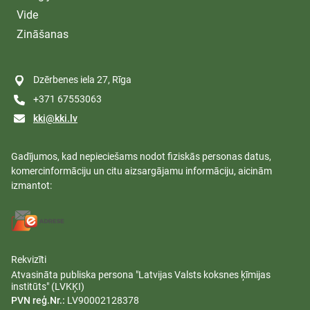
Vide
Zināšanas
Dzērbenes iela 27, Rīga
+371 67553063
kki@kki.lv
Gadījumos, kad nepieciešams nodot fiziskās personas datus,
komercinformāciju un citu aizsargājamu informāciju, aicinām
izmantot:
Rekvizīti
Atvasināta publiska persona "Latvijas Valsts koksnes ķīmijas
institūts" (LVKĶI)
PVN reģ.Nr.:
LV90002128378