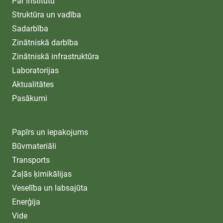
Par institūtu
Struktūra un vadība
Sadarbība
Zinātniskā darbība
Zinātniskā infrastruktūra
Laboratorijas
Aktualitātes
Pasākumi
Papīrs un iepakojums
Būvmateriāli
Transports
Zaļās ķimikālijas
Veselība un labsajūta
Enerģija
Vide