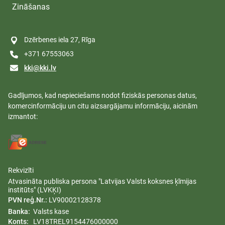
Zināšanas
Dzērbenes iela 27, Rīga
+371 67553063
kki@kki.lv
Gadījumos, kad nepieciešams nodot fiziskās personas datus,
komercinformāciju un citu aizsargājamu informāciju, aicinām
izmantot:
Rekvizīti
Atvasināta publiska persona "Latvijas Valsts koksnes ķīmijas
institūts" (LVKĶI)
PVN reģ.Nr.:
LV90002128378
Banka:
Valsts kase
Konts:
LV18TREL9154476000000